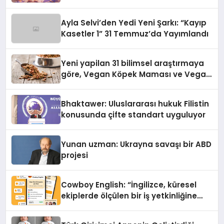
alışverişini bir araya getirmeyi
hedefliyor
Ayla Selvi’den Yedi Yeni Şarkı: “Kayıp
Kasetler 1” 31 Temmuz’da Yayımlandı
Yeni yapilan 31 bilimsel araştırmaya
göre, Vegan Köpek Maması ve Vegan
Kedi Mamasının İyi Sindirildiğini
Ortaya Koydu
Bhaktawer: Uluslararası hukuk Filistin
konusunda çifte standart uyguluyor
Yunan uzman: Ukrayna savaşı bir ABD
projesi
Cowboy English: “İngilizce, küresel
ekiplerde ölçülen bir iş yetkinliğine
dönüşüyor”