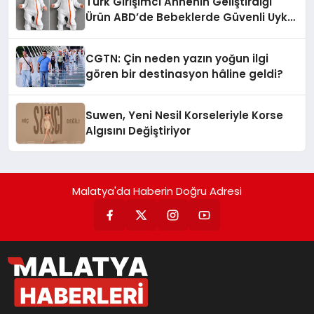
Türk Girişimci Annenin Geliştirdiği
Ürün ABD’de Bebeklerde Güvenli Uyku
Standardına Yeni Bir Bakış Açısı
Getiriyor.
CGTN: Çin neden yazın yoğun ilgi
gören bir destinasyon hâline geldi?
Suwen, Yeni Nesil Korseleriyle Korse
Algısını Değiştiriyor
Malatya'da Haberin Doğru Adresi