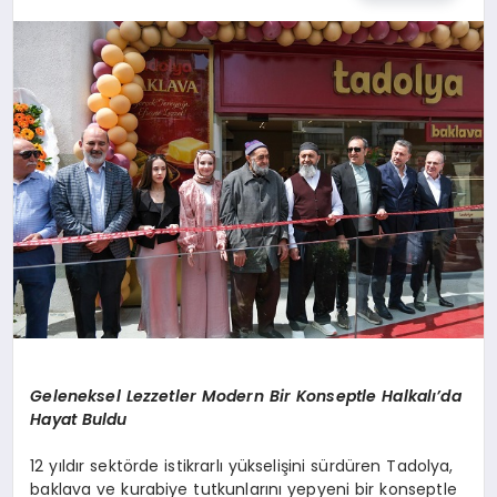
EKONOMI
MAGAZIN
SAĞLIK
SIYASET
SPOR
TEKNOLOJI
Geleneksel Lezzetler Modern Bir Konseptle Halkalı’da
Hayat Buldu
12 yıldır sektörde istikrarlı yükselişini sürdüren Tadolya,
baklava ve kurabiye tutkunlarını yepyeni bir konseptle