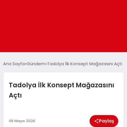
ANASAYFA
Ana Sayfa
Gündem
Tadolya İlk Konsept Mağazasını Açtı
GÜNDEM
Tadolya İlk Konsept Mağazasını
Açtı
DÜNYA
EĞITIM
Paylaş
09 Mayıs 2026