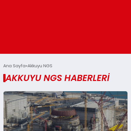
ANASAYFA
Ana Sayfa
Akkuyu NGS
AKKUYU NGS HABERLERI
GÜNDEM
DÜNYA
EĞITIM