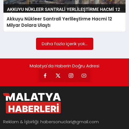
EKONOMI
MAGAZIN
Akkuyu Nükleer Santrali Yerlileştirme Hacmi 12
Milyar Dolara Ulaştı
SAĞLIK
Daha fazla içerik yok...
SIYASET
Malatya'da Haberin Doğru Adresi
SPOR
TEKNOLOJI
Reklam & İşbirliği:
habersonuclari@gmail.com