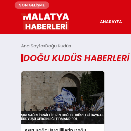
SON GELİŞME
ANASAYFA
Ana Sayfa
Doğu Kudüs
DOĞU KUDÜS HABERLERI
Aşırı Sağcı İsraillilerin Doğu