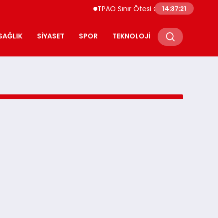
TPAO Sınır Ötesi Ortaklıklarını Güçlend
14:37:21
SAĞLIK
SIYASET
SPOR
TEKNOLOJI