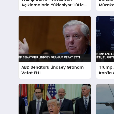
Açıklamalarla Yükleniyor ‘Lütfen
Müzaker
Diye Yalvarıyorlar’
ABD Senatörü Lindsey Graham
Trump 
Vefat Etti
İran’la 
35’leri