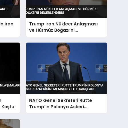
n İran
Trump İran Nükleer Anlaşması
ve Hürmüz Boğazı’nı
Değerlendirdi
n
NATO Genel Sekreteri Rutte
ı Koştu
Trump’in Polonya Askeri
Ä°nerisini Memnuniyetle
Karşladı