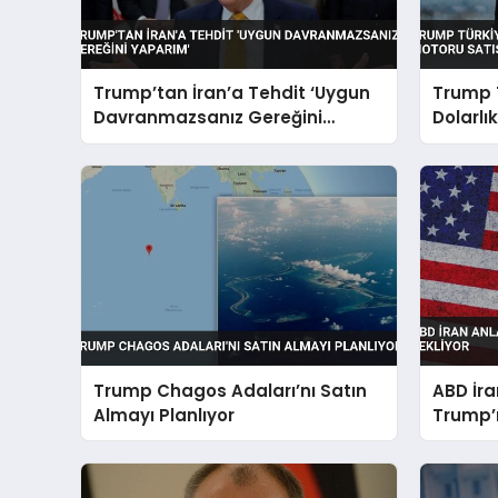
Trump’tan İran’a Tehdit ‘Uygun
Trump T
Davranmazsanız Gereğini
Dolarlı
Yaparım’
Kongrey
Trump Chagos Adaları’nı Satın
ABD İra
Almayı Planlıyor
Trump’ı