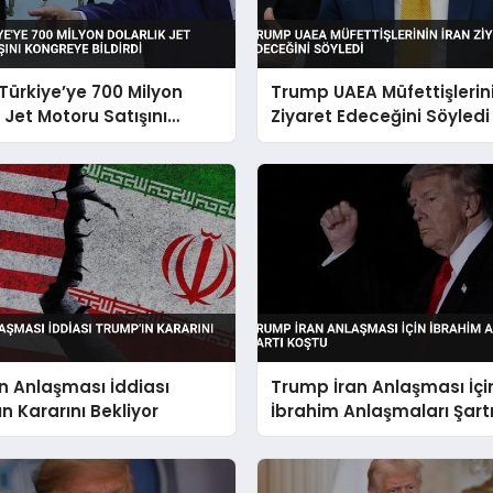
ürkiye’ye 700 Milyon
Trump UAEA Müfettişlerini
k Jet Motoru Satışını
Ziyaret Edeceğini Söyledi
e Bildirdi
n Anlaşması İddiası
Trump İran Anlaşması İçi
n Kararını Bekliyor
İbrahim Anlaşmaları Şart