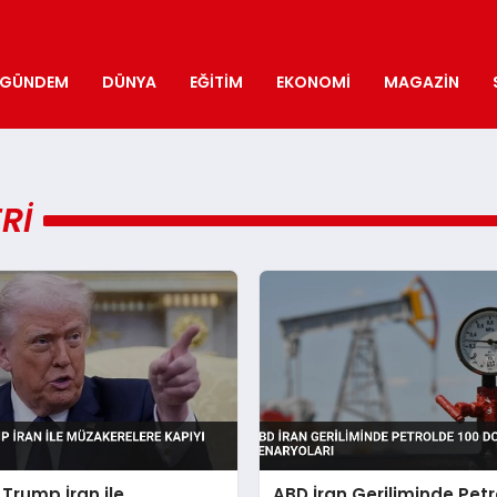
GÜNDEM
DÜNYA
EĞITIM
EKONOMI
MAGAZIN
RI
Trump İran ile
ABD İran Geriliminde Pet