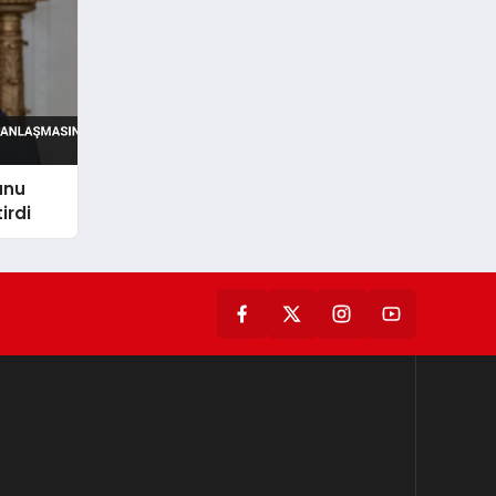
unu
irdi