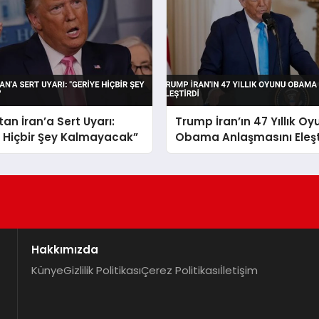
an İran’a Sert Uyarı:
Trump İran’ın 47 Yıllık Oy
 Hiçbir Şey Kalmayacak”
Obama Anlaşmasını Eleşt
Hakkımızda
Künye
Gizlilik Politikası
Çerez Politikası
İletişim