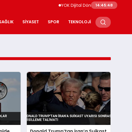
YOK Dijital Dönüşüm İçin Bilişim Uzmanları
14:45:49
SAĞLIK
SIYASET
SPOR
TEKNOLOJI
rolde
Donald Trump’tan İran’a Suikast