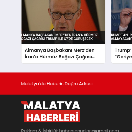
Almanya Başbakanı Merz’den
Trump’t
İran’a Hürmüz Boğazı Çağrısı
“Geriye
Trump ile G7’de Görüşecek
Malatya'da Haberin Doğru Adresi
Reklam & İşbirliği:
habersonuclari@gmail.com