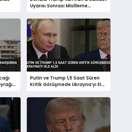
Uyarısı Sonrası Misilleme
Talimatı
cağı
Putin ve Trump 1,5 Saat Süren
ayrağı
Kritik Görüşmede Ukrayna’yı Ele
Aldı