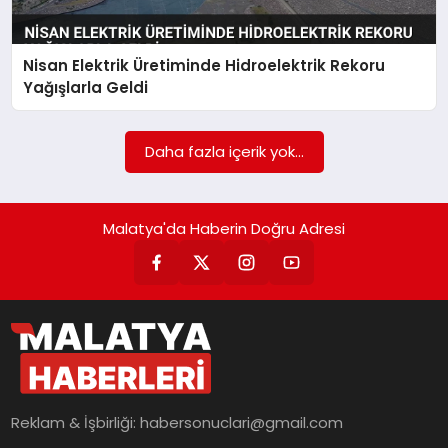
EKONOMI
MAGAZIN
Nisan Elektrik Üretiminde Hidroelektrik Rekoru
Yağışlarla Geldi
SAĞLIK
Daha fazla içerik yok...
SIYASET
Malatya'da Haberin Doğru Adresi
SPOR
TEKNOLOJI
Reklam & İşbirliği:
habersonuclari@gmail.com