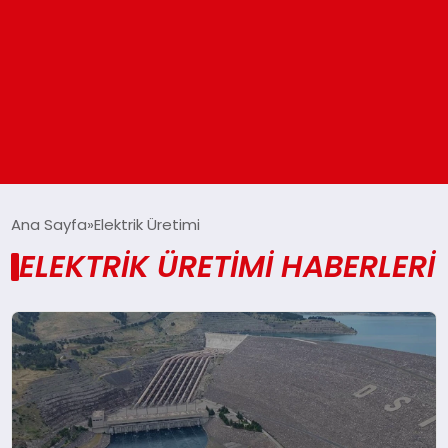
ANASAYFA
Ana Sayfa
Elektrik Üretimi
ELEKTRIK ÜRETIMI HABERLERI
GÜNDEM
DÜNYA
EĞITIM