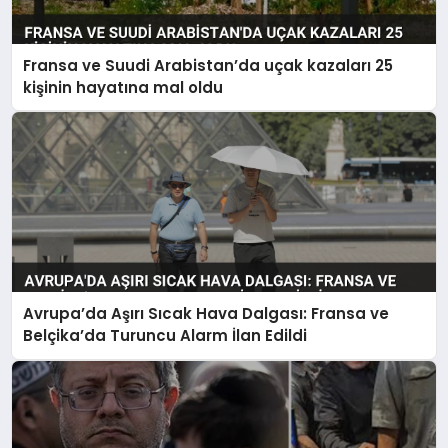
EKONOMI
MAGAZIN
Fransa ve Suudi Arabistan’da uçak kazaları 25
kişinin hayatına mal oldu
SAĞLIK
SIYASET
SPOR
TEKNOLOJI
Avrupa’da Aşırı Sıcak Hava Dalgası: Fransa ve
Belçika’da Turuncu Alarm İlan Edildi