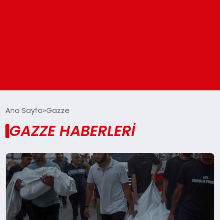
ANASAYFA
Ana Sayfa
Gazze
GAZZE HABERLERI
GÜNDEM
DÜNYA
EĞITIM