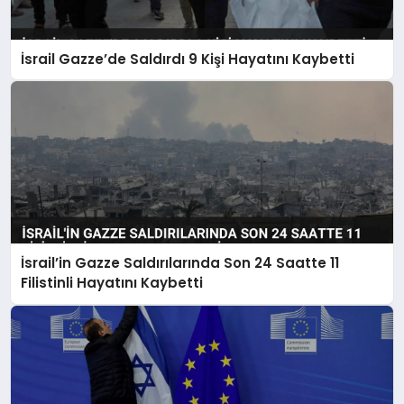
EKONOMI
MAGAZIN
İsrail Gazze’de Saldırdı 9 Kişi Hayatını Kaybetti
SAĞLIK
SIYASET
SPOR
İsrail’in Gazze Saldırılarında Son 24 Saatte 11
TEKNOLOJI
Filistinli Hayatını Kaybetti