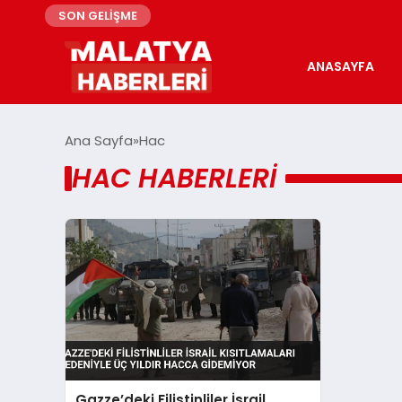
SON GELİŞME
ANASAYFA
Ana Sayfa
Hac
HAC HABERLERI
Gazze’deki Filistinliler İsrail