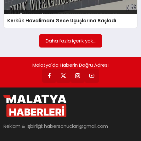
EKONOMI
MAGAZIN
Kerkük Havalimanı Gece Uçuşlarına Başladı
SAĞLIK
Daha fazla içerik yok...
SIYASET
Malatya'da Haberin Doğru Adresi
SPOR
TEKNOLOJI
Reklam & İşbirliği:
habersonuclari@gmail.com