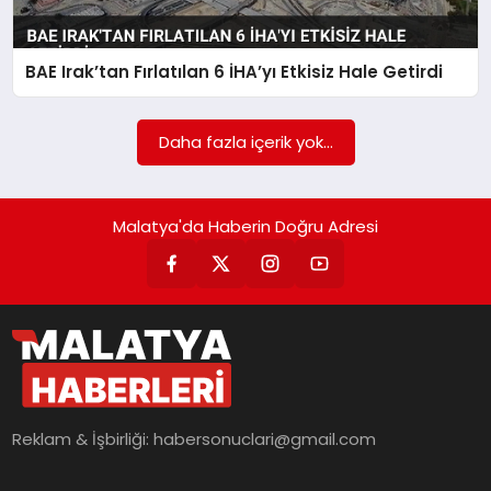
EKONOMI
MAGAZIN
BAE Irak’tan Fırlatılan 6 İHA’yı Etkisiz Hale Getirdi
SAĞLIK
Daha fazla içerik yok...
SIYASET
Malatya'da Haberin Doğru Adresi
SPOR
TEKNOLOJI
Reklam & İşbirliği:
habersonuclari@gmail.com