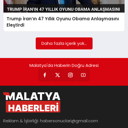
EKONOMI
MAGAZIN
Trump İran’ın 47 Yıllık Oyunu Obama Anlaşmasını
Eleştirdi
SAĞLIK
Daha fazla içerik yok...
SIYASET
Malatya'da Haberin Doğru Adresi
SPOR
TEKNOLOJI
Reklam & İşbirliği:
habersonuclari@gmail.com