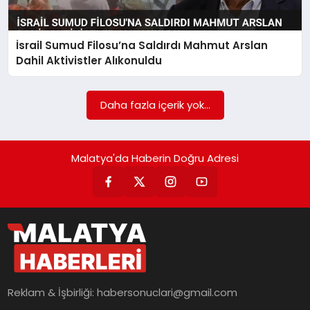
EKONOMI
MAGAZIN
İsrail Sumud Filosu’na Saldırdı Mahmut Arslan
Dahil Aktivistler Alıkonuldu
SAĞLIK
Daha fazla içerik yok...
SIYASET
Malatya'da Haberin Doğru Adresi
SPOR
TEKNOLOJI
Reklam & İşbirliği:
habersonuclari@gmail.com