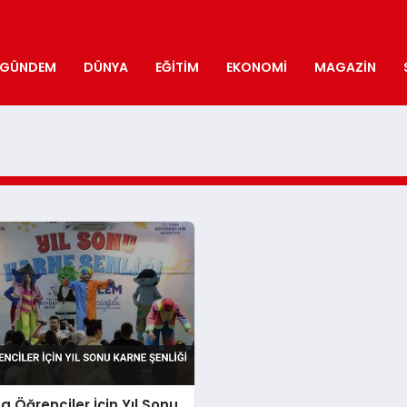
GÜNDEM
DÜNYA
EĞITIM
EKONOMI
MAGAZIN
a Öğrenciler İçin Yıl Sonu