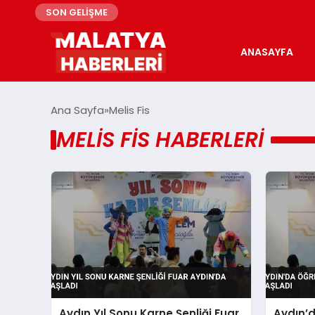
SON GELİŞME
ANASAYFA
Ana Sayfa
Melis Fis
MELIS FIS HABERLERI
Aydın Yıl Sonu Karne Şenliği Fuar
Aydın’d