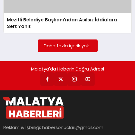
EKONOMI
MAGAZIN
Mezitli Belediye Başkanı’ndan Asılsız İddialara
Sert Yanıt
SAĞLIK
Daha fazla içerik yok...
SIYASET
Malatya'da Haberin Doğru Adresi
SPOR
TEKNOLOJI
Reklam & İşbirliği:
habersonuclari@gmail.com