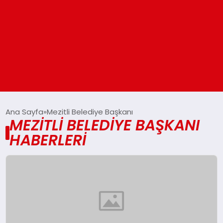
ANASAYFA
Ana Sayfa
Mezitli Belediye Başkanı
MEZITLI BELEDIYE BAŞKANI
HABERLERI
GÜNDEM
DÜNYA
EĞITIM