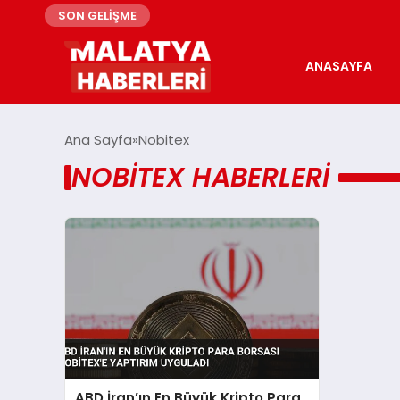
SON GELİŞME
ANASAYFA
Ana Sayfa
Nobitex
NOBITEX HABERLERI
ABD İran’ın En Büyük Kripto Para