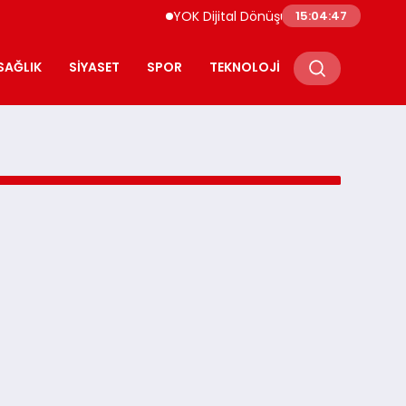
YOK Dijital Dönüşüm İçin Bilişim Uzmanla
15:04:47
SAĞLIK
SIYASET
SPOR
TEKNOLOJI