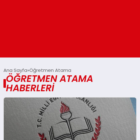
ANASAYFA
Ana Sayfa
Öğretmen Atama
ÖĞRETMEN ATAMA
HABERLERI
GÜNDEM
DÜNYA
EĞITIM