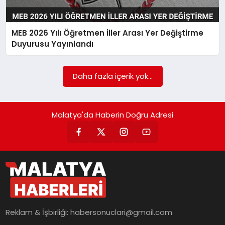
EKONOMI
MAGAZIN
MEB 2026 Yılı Öğretmen İller Arası Yer Değiştirme
Duyurusu Yayınlandı
SAĞLIK
Daha fazla içerik yok...
SIYASET
Malatya'da Haberin Doğru Adresi
SPOR
TEKNOLOJI
Reklam & İşbirliği:
habersonuclari@gmail.com