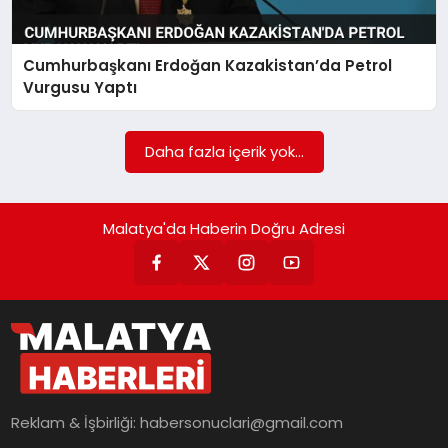
EKONOMI
MAGAZIN
Cumhurbaşkanı Erdoğan Kazakistan’da Petrol
Vurgusu Yaptı
SAĞLIK
Daha fazla içerik yok...
SIYASET
Malatya'da Haberin Doğru Adresi
SPOR
TEKNOLOJI
Reklam & İşbirliği:
habersonuclari@gmail.com