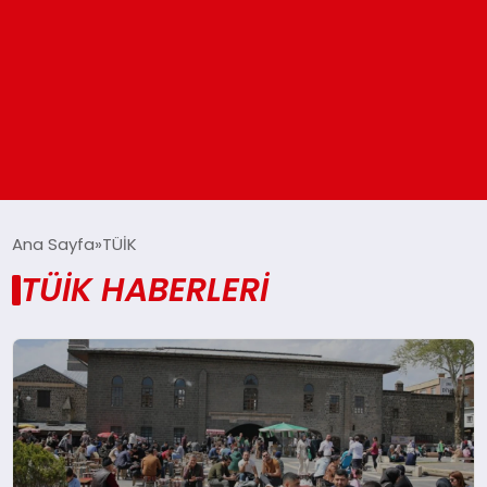
ANASAYFA
Ana Sayfa
TÜİK
TÜİK HABERLERI
GÜNDEM
DÜNYA
EĞITIM