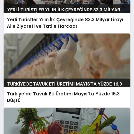
EKONOMI
MAGAZIN
Yerli Turistler Yılın İlk Çeyreğinde 83,3 Milyar Lirayı
Aile Ziyareti ve Tatile Harcadı
SAĞLIK
SIYASET
SPOR
TEKNOLOJI
Türkiye’de Tavuk Eti Üretimi Mayıs’ta Yüzde 16,3
Düştü