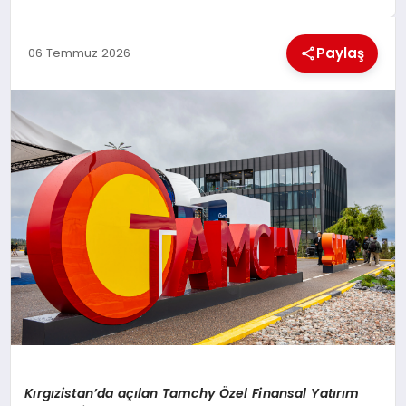
EKONOMI
Paylaş
06 Temmuz 2026
MAGAZIN
SAĞLIK
SIYASET
SPOR
TEKNOLOJI
Kırgızistan’da açılan Tamchy Özel Finansal Yatırım