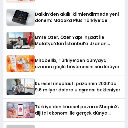
Daikin’den akıllı iklimlendirmede yeni
dönem: Madoka Plus Türkiye’de
Emre Özer, Özer Yapı İnşaat ile
Malatya’dan İstanbul’a Uzanan
Başarı Hikâyesi Yazıyor
Mirabellix, Türkiye’den dünyaya
uzanan güçlü büyümesini sürdürüyor
Küresel rinoplasti pazarının 2030’da
9,6 milyar dolara ulaşması bekleniyor
Türkiye’den küresel pazara: ShopinX,
dijital ekonomi ile gerçek dünya
alışverişini bir araya getirmeyi
hedefliyor