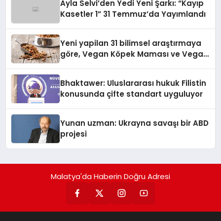
Ayla Selvi’den Yedi Yeni Şarkı: “Kayıp
Kasetler 1” 31 Temmuz’da Yayımlandı
Yeni yapilan 31 bilimsel araştırmaya
göre, Vegan Köpek Maması ve Vegan
Kedi Mamasının İyi Sindirildiğini
Ortaya Koydu
Bhaktawer: Uluslararası hukuk Filistin
konusunda çifte standart uyguluyor
Yunan uzman: Ukrayna savaşı bir ABD
projesi
Malatya'da Haberin Doğru Adresi