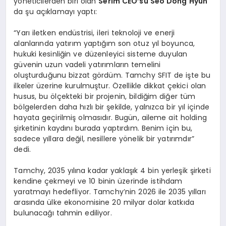
yöneticilerden biri olan
Serim CEO’su Seo Dong Hyun
da şu açıklamayı yaptı:
“Yarı iletken endüstrisi, ileri teknoloji ve enerji
alanlarında yatırım yaptığım son otuz yıl boyunca,
hukuki kesinliğin ve düzenleyici sisteme duyulan
güvenin uzun vadeli yatırımların temelini
oluşturduğunu bizzat gördüm. Tamchy SFIT de işte bu
ilkeler üzerine kurulmuştur. Özellikle dikkat çekici olan
husus, bu ölçekteki bir projenin, bildiğim diğer tüm
bölgelerden daha hızlı bir şekilde, yalnızca bir yıl içinde
hayata geçirilmiş olmasıdır. Bugün, aileme ait holding
şirketinin kaydını burada yaptırdım. Benim için bu,
sadece yıllara değil, nesillere yönelik bir yatırımdır”
dedi.
Tamchy, 2035 yılına kadar yaklaşık 4 bin yerleşik şirketi
kendine çekmeyi ve 10 binin üzerinde istihdam
yaratmayı hedefliyor. Tamchy’nin 2026 ile 2035 yılları
arasında ülke ekonomisine 20 milyar dolar katkıda
bulunacağı tahmin ediliyor.