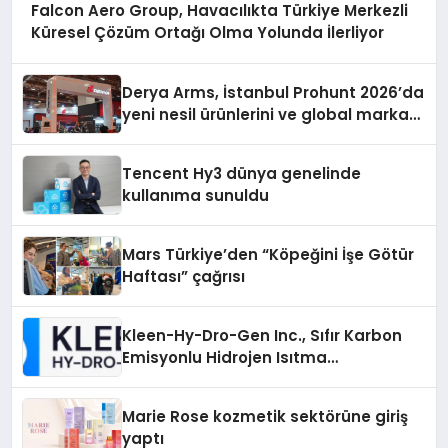
Falcon Aero Group, Havacılıkta Türkiye Merkezli
Küresel Çözüm Ortağı Olma Yolunda İlerliyor
Derya Arms, İstanbul Prohunt 2026’da
yeni nesil ürünlerini ve global marka
vizyonunu sergiledi
Tencent Hy3 dünya genelinde
kullanıma sunuldu
Mars Türkiye’den “Köpeğini İşe Götür
Haftası” çağrısı
Kleen-Hy-Dro-Gen Inc., Sıfır Karbon
Emisyonlu Hidrojen Isıtma
Teknolojisinde ISO ve TSSA
Düzenleyici Onaylarını Aldı
Marie Rose kozmetik sektörüne giriş
yaptı