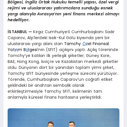
Bölgesi, İngiliz Ortak Hukuku temelli yapısı, özel vergi
rejimi ve uluslararası yatırımcılara sunduğu esnek
yargı alanıyla Avrasya’nın yeni finans merkezi olmayı
hedefliyor.
İSTANBUL —
Kırgız Cumhuriyeti Cumhurbaşkanı Sadır
Caparov, Alp’lerdeki Issık-Kul Gölü kıyısında yeni bir
uluslararası yargı alanı olan
Tamchy
Ö
zel Finansal
Yat
ı
r
ı
m B
ö
lgesi
’nin (SFIT) açılışını yaptı. Açılış töreninde
Tamchy’ye katılan ilk yerleşik şirketler; Güney Kore,
BAE, Hong Kong, İsviçre ve Kazakistan merkezli şirketler
oldu. Dünyanın dört bir yanından toplam yirmi şirket,
Tamchy SFIT bünyesinde yerleşme sürecini yürütüyor.
Törende, Cumhurbaşkanı Caparov’un coğrafi etiket
şeklindeki bir anahtarı sembolik olarak
etkinleştirmesiyle Tamchy SFIT, kelimenin tam
anlamıyla küresel finans haritasına yerleştirildi.