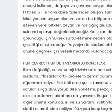
enerjiyi kullanan, doğaya ve çevreye saygılı ola
1+1’den 5+1’e farklı daire tiplerinden oluşan Ta
lokasyonuna uygun olan ve zaten bu bölgede do
isteyen yerel bitkiler, zeytin ve nar ağaçları, 
sularını toplayıp değerlendireceğiz. Gri suları
göründüğü için yüksek su tüketimine neden olan 
çeşitliliği oluşturacağız. Peyzajın da sürdürülebil
önüne geçmek için yeterli miktarda kullanacağı
HEM ÇEVRECİ HEM DE TASARRUFLU KONUTLAR…
İklim değişikliği, su ve enerji krizinin artık herk
sürdürdü: “İnsanlar artık projelerin zemin durumu
öğrenmek istiyor. Elektrikli araç şarj istasyon
soruları sıkça duyuyoruz. Site yönetimi, peyzaj 
elektrik kullanımı aidatlara da yansıyor. Bugün k
diğer önemli konu da, ısı ve su yalıtımı. Yalıt
ciddi tasarruf elde ediliyor. Rüzgara karşı koşm