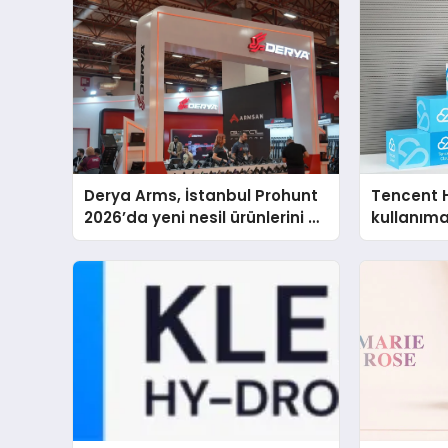
Derya Arms, İstanbul Prohunt
Tencent 
2026’da yeni nesil ürünlerini ve
kullanım
global marka vizyonunu
sergiledi