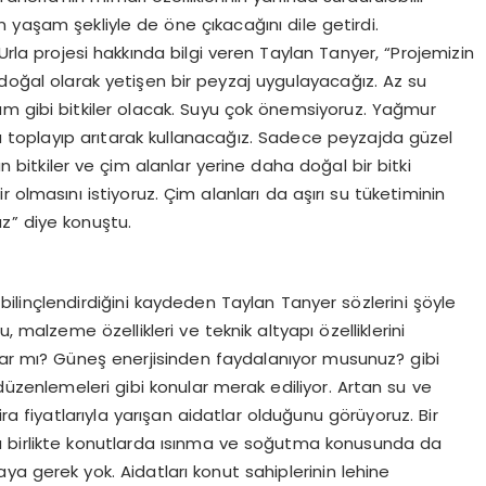
n yaşam şekliyle de öne çıkacağını dile getirdi.
nUrla projesi hakkında bilgi veren Taylan Tanyer, “Projemizin
ğal olarak yetişen bir peyzaj uygulayacağız. Az su
üzüm gibi bitkiler olacak. Suyu çok önemsiyoruz. Yağmur
 da toplayıp arıtarak kullanacağız. Sadece peyzajda güzel
bitkiler ve çim alanlar yerine daha doğal bir bitki
ir olmasını istiyoruz. Çim alanları da aşırı su tüketiminin
z” diye konuştu.
esi bilinçlendirdiğini kaydeden Taylan Tanyer sözlerini şöyle
, malzeme özellikleri ve teknik altyapı özelliklerini
u var mı? Güneş enerjisinden faydalanıyor musunuz? gibi
düzenlemeleri gibi konular merak ediliyor. Artan su ve
ira fiyatlarıyla yarışan aidatlar olduğunu görüyoruz. Bir
ımla birlikte konutlarda ısınma ve soğutma konusunda da
aya gerek yok. Aidatları konut sahiplerinin lehine