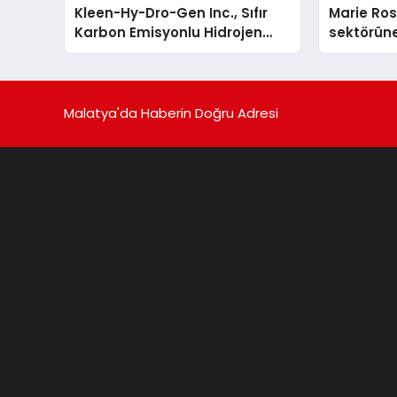
Kleen-Hy-Dro-Gen Inc., Sıfır
Marie Ro
Karbon Emisyonlu Hidrojen
sektörüne
Isıtma Teknolojisinde ISO ve
TSSA Düzenleyici Onaylarını
Aldı
Malatya'da Haberin Doğru Adresi