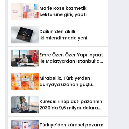
TSSA Düzenleyici Onaylarını
Marie Rose kozmetik
Aldı
sektörüne giriş yaptı
Daikin’den akıllı
iklimlendirmede yeni
dönem: Madoka Plus
Türkiye’de
Emre Özer, Özer Yapı İnşaat
ile Malatya’dan İstanbul’a
Uzanan Başarı Hikâyesi
Yazıyor
Mirabellix, Türkiye’den
dünyaya uzanan güçlü
büyümesini sürdürüyor
Küresel rinoplasti pazarının
2030’da 9,6 milyar dolara
ulaşması bekleniyor
Türkiye’den küresel pazara: