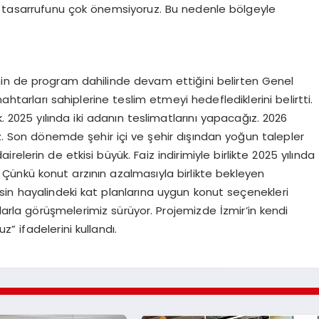
 su tasarrufunu çok önemsiyoruz. Bu nedenle bölgeyle
nin de program dahilinde devam ettiğini belirten Genel
ahtarları sahiplerine teslim etmeyi hedeflediklerini belirtti.
. 2025 yılında iki adanın teslimatlarını yapacağız. 2026
ız. Son dönemde şehir içi ve şehir dışından yoğun talepler
lerin de etkisi büyük. Faiz indirimiyle birlikte 2025 yılında
Çünkü konut arzının azalmasıyla birlikte bekleyen
esin hayalindeki kat planlarına uygun konut seçenekleri
alarla görüşmelerimiz sürüyor. Projemizde İzmir’in kendi
” ifadelerini kullandı.