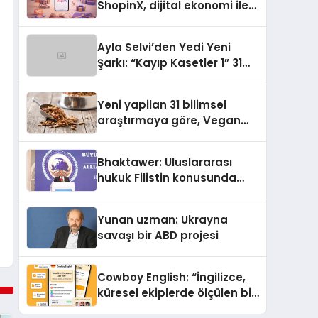
ShopinX, dijital ekonomi ile
gerçek dünya alışverişini bir
araya getirmeyi hedefliyor
Ayla Selvi’den Yedi Yeni
Şarkı: “Kayıp Kasetler 1” 31
Temmuz’da Yayımlandı
Yeni yapilan 31 bilimsel
araştırmaya göre, Vegan
Köpek Maması ve Vegan
Kedi Mamasının İyi
Bhaktawer: Uluslararası
Sindirildiğini Ortaya Koydu
hukuk Filistin konusunda
çifte standart uyguluyor
Yunan uzman: Ukrayna
savaşı bir ABD projesi
Cowboy English: “İngilizce,
küresel ekiplerde ölçülen bir
iş yetkinliğine dönüşüyor”