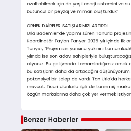
azaltabilmek için de yeşil enerji sistemini ve
bütüncül bir peyzaj ve mimari oluşturduk”
ÖRNEK DAİRELER SATIŞLARIMIZI ARTIRDI
Urla Bademler’de yapımı süren TanUrla projesi
Koordinatör Taylan Tanyer, 2025 yılı içinde ilk an
Tanyer, “Projemizin yarısına yakınını tamamladık
yılında ise son adayı sahipleriyle buluşturacağ
alıyoruz. Bu gelişmede tamamladığımız örnek daire
bu satışların daha da artacağını düşünüyorum. 
potansiyel bir talep de vardı. Tan Urla’da herk
mevcut. Ticari alanlarla ilgili de tanınmış mark
özgün markalarına daha çok yer vermek istiyoruz
Benzer Haberler