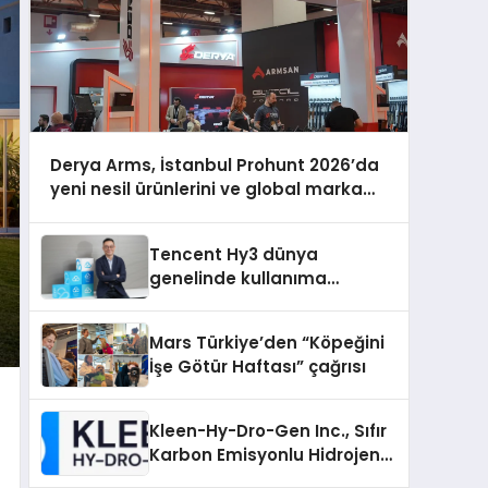
Derya Arms, İstanbul Prohunt 2026’da
yeni nesil ürünlerini ve global marka
vizyonunu sergiledi
Tencent Hy3 dünya
genelinde kullanıma
sunuldu
Mars Türkiye’den “Köpeğini
İşe Götür Haftası” çağrısı
Kleen-Hy-Dro-Gen Inc., Sıfır
Karbon Emisyonlu Hidrojen
Isıtma Teknolojisinde ISO ve