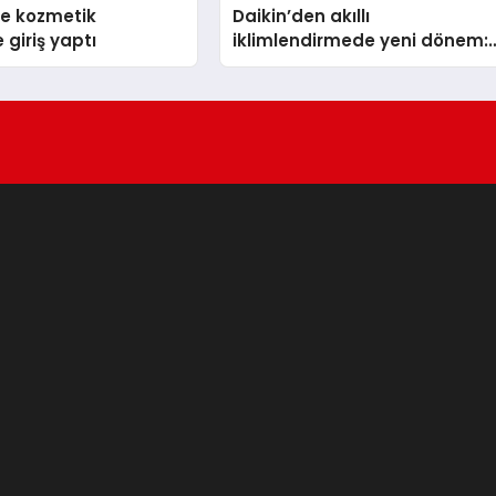
se kozmetik
Daikin’den akıllı
 giriş yaptı
iklimlendirmede yeni dönem:
Madoka Plus Türkiye’de