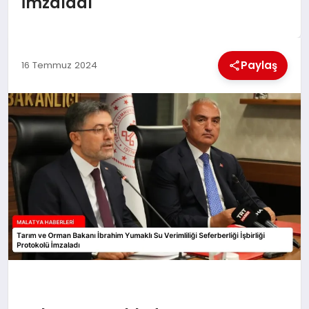
İmzaladı
EKONOMI
MAGAZIN
Paylaş
16 Temmuz 2024
SAĞLIK
SIYASET
SPOR
TEKNOLOJI