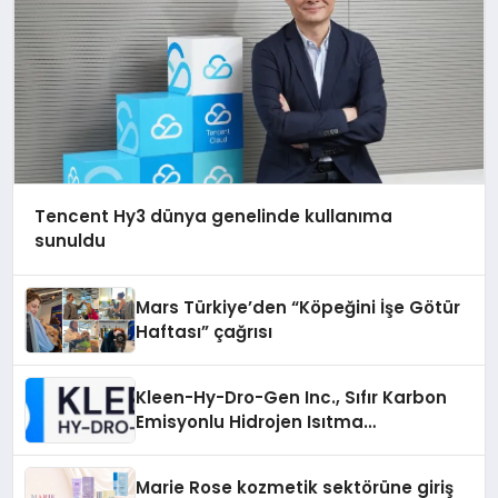
Tencent Hy3 dünya genelinde kullanıma
sunuldu
Mars Türkiye’den “Köpeğini İşe Götür
Haftası” çağrısı
Kleen-Hy-Dro-Gen Inc., Sıfır Karbon
Emisyonlu Hidrojen Isıtma
Teknolojisinde ISO ve TSSA
Düzenleyici Onaylarını Aldı
Marie Rose kozmetik sektörüne giriş