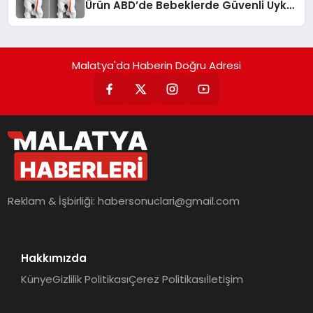
Ürün ABD’de Bebeklerde Güvenli Uyku
Standardına Yeni Bir Bakış Açısı
Getiriyor.
Malatya'da Haberin Doğru Adresi
Reklam & İşbirliği:
habersonuclari@gmail.com
Hakkımızda
Künye
Gizlilik Politikası
Çerez Politikası
İletişim