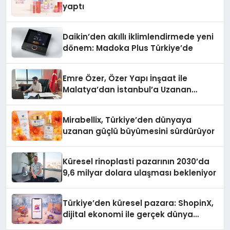
yaptı
Daikin’den akıllı iklimlendirmede yeni
dönem: Madoka Plus Türkiye’de
Emre Özer, Özer Yapı İnşaat ile
Malatya’dan İstanbul’a Uzanan
Başarı Hikâyesi Yazıyor
Mirabellix, Türkiye’den dünyaya
uzanan güçlü büyümesini sürdürüyor
Küresel rinoplasti pazarının 2030’da
9,6 milyar dolara ulaşması bekleniyor
Türkiye’den küresel pazara: ShopinX,
dijital ekonomi ile gerçek dünya
alışverişini bir araya getirmeyi