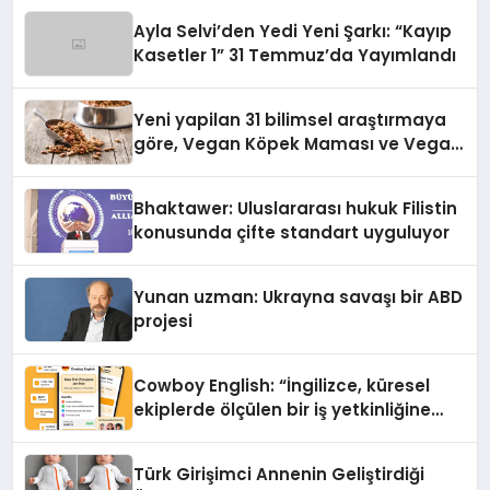
hedefliyor
Ayla Selvi’den Yedi Yeni Şarkı: “Kayıp
Kasetler 1” 31 Temmuz’da Yayımlandı
Yeni yapilan 31 bilimsel araştırmaya
göre, Vegan Köpek Maması ve Vegan
Kedi Mamasının İyi Sindirildiğini
Ortaya Koydu
Bhaktawer: Uluslararası hukuk Filistin
konusunda çifte standart uyguluyor
Yunan uzman: Ukrayna savaşı bir ABD
projesi
Cowboy English: “İngilizce, küresel
ekiplerde ölçülen bir iş yetkinliğine
dönüşüyor”
Türk Girişimci Annenin Geliştirdiği