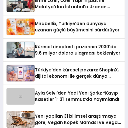
Emre Özer, Özer Yapı İnşaat ile
Malatya’dan İstanbul’a Uzanan
Başarı Hikâyesi Yazıyor
Mirabellix, Türkiye’den dünyaya
uzanan güçlü büyümesini sürdürüyor
Küresel rinoplasti pazarının 2030’da
9,6 milyar dolara ulaşması bekleniyor
Türkiye’den küresel pazara: ShopinX,
dijital ekonomi ile gerçek dünya
alışverişini bir araya getirmeyi
hedefliyor
Ayla Selvi’den Yedi Yeni Şarkı: “Kayıp
Kasetler 1” 31 Temmuz’da Yayımlandı
Yeni yapilan 31 bilimsel araştırmaya
göre, Vegan Köpek Maması ve Vegan