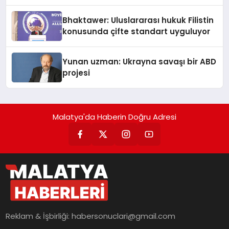
Kedi Mamasının İyi Sindirildiğini
Ortaya Koydu
Bhaktawer: Uluslararası hukuk Filistin
konusunda çifte standart uyguluyor
Yunan uzman: Ukrayna savaşı bir ABD
projesi
Malatya'da Haberin Doğru Adresi
Reklam & İşbirliği:
habersonuclari@gmail.com