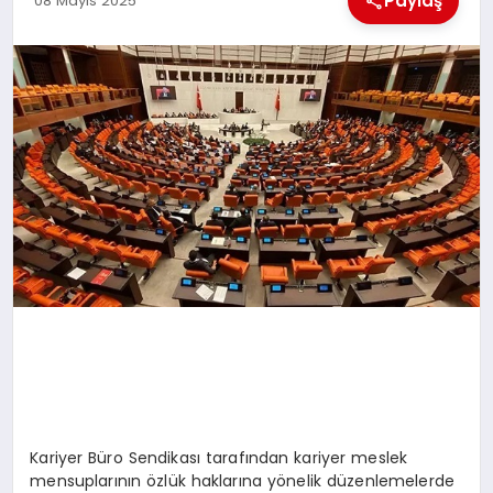
Paylaş
08 Mayıs 2025
EKONOMI
MAGAZIN
SAĞLIK
SIYASET
SPOR
TEKNOLOJI
Kariyer Büro Sendikası tarafından kariyer meslek
mensuplarının özlük haklarına yönelik düzenlemelerde