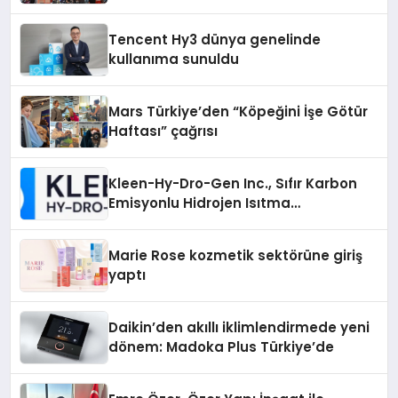
vizyonunu sergiledi
Tencent Hy3 dünya genelinde
kullanıma sunuldu
Mars Türkiye’den “Köpeğini İşe Götür
Haftası” çağrısı
Kleen-Hy-Dro-Gen Inc., Sıfır Karbon
Emisyonlu Hidrojen Isıtma
Teknolojisinde ISO ve TSSA
Düzenleyici Onaylarını Aldı
Marie Rose kozmetik sektörüne giriş
yaptı
Daikin’den akıllı iklimlendirmede yeni
dönem: Madoka Plus Türkiye’de