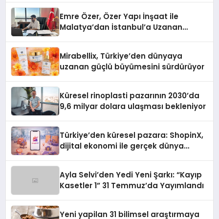
Emre Özer, Özer Yapı İnşaat ile
Malatya’dan İstanbul’a Uzanan
Başarı Hikâyesi Yazıyor
Mirabellix, Türkiye’den dünyaya
uzanan güçlü büyümesini sürdürüyor
Küresel rinoplasti pazarının 2030’da
9,6 milyar dolara ulaşması bekleniyor
Türkiye’den küresel pazara: ShopinX,
dijital ekonomi ile gerçek dünya
alışverişini bir araya getirmeyi
hedefliyor
Ayla Selvi’den Yedi Yeni Şarkı: “Kayıp
Kasetler 1” 31 Temmuz’da Yayımlandı
Yeni yapilan 31 bilimsel araştırmaya