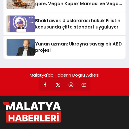
göre, Vegan Köpek Maması ve Vegan
Kedi Mamasının İyi Sindirildiğini
Ortaya Koydu
Bhaktawer: Uluslararası hukuk Filistin
konusunda çifte standart uyguluyor
Yunan uzman: Ukrayna savaşı bir ABD
projesi
Malatya'da Haberin Doğru Adresi