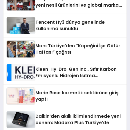
yeni nesil ürünlerini ve global marka
vizyonunu sergiledi
Tencent Hy3 dünya genelinde
kullanıma sunuldu
Mars Türkiye’den “Köpeğini İşe Götür
Haftası” çağrısı
Kleen-Hy-Dro-Gen Inc., Sıfır Karbon
Emisyonlu Hidrojen Isıtma
Teknolojisinde ISO ve TSSA
Düzenleyici Onaylarını Aldı
Marie Rose kozmetik sektörüne giriş
yaptı
Daikin’den akıllı iklimlendirmede yeni
dönem: Madoka Plus Türkiye’de