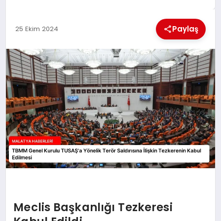
EKONOMI
Paylaş
25 Ekim 2024
MAGAZIN
SAĞLIK
SIYASET
SPOR
TEKNOLOJI
Meclis Başkanlığı Tezkeresi