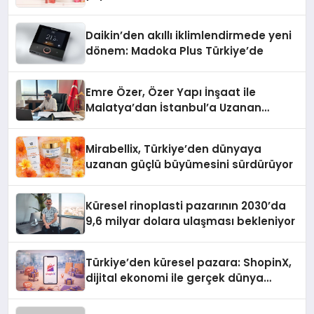
Daikin’den akıllı iklimlendirmede yeni
dönem: Madoka Plus Türkiye’de
Emre Özer, Özer Yapı İnşaat ile
Malatya’dan İstanbul’a Uzanan
Başarı Hikâyesi Yazıyor
Mirabellix, Türkiye’den dünyaya
uzanan güçlü büyümesini sürdürüyor
Küresel rinoplasti pazarının 2030’da
9,6 milyar dolara ulaşması bekleniyor
Türkiye’den küresel pazara: ShopinX,
dijital ekonomi ile gerçek dünya
alışverişini bir araya getirmeyi
hedefliyor