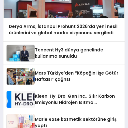
Derya Arms, İstanbul Prohunt 2026’da yeni nesil
ürünlerini ve global marka vizyonunu sergiledi
Tencent Hy3 dünya genelinde
kullanıma sunuldu
Mars Türkiye’den “Köpeğini İşe Götür
Haftası” çağrısı
Kleen-Hy-Dro-Gen Inc., Sıfır Karbon
Emisyonlu Hidrojen Isıtma
Teknolojisinde ISO ve TSSA
Düzenleyici Onaylarını Aldı
Marie Rose kozmetik sektörüne giriş
yaptı