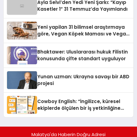
Ayla Selvi’den Yedi Yeni Şarkı: “Kayıp
Kasetler 1” 31 Temmuz’da Yayımlandı
Yeni yapilan 31 bilimsel araştırmaya
göre, Vegan Köpek Maması ve Vegan
Kedi Mamasının İyi Sindirildiğini
Ortaya Koydu
Bhaktawer: Uluslararası hukuk Filistin
konusunda çifte standart uyguluyor
Yunan uzman: Ukrayna savaşı bir ABD
projesi
Cowboy English: “İngilizce, küresel
ekiplerde ölçülen bir iş yetkinliğine
dönüşüyor”
Malatya'da Haberin Doğru Adresi