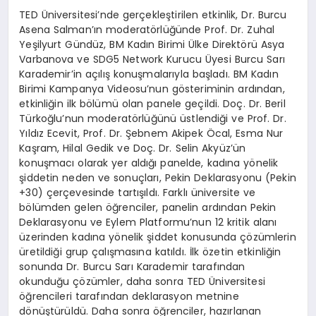
TED Üniversitesi’nde gerçekleştirilen etkinlik, Dr. Burcu
Asena Salman’ın moderatörlüğünde Prof. Dr. Zuhal
Yeşilyurt Gündüz, BM Kadın Birimi Ülke Direktörü Asya
Varbanova ve SDG5 Network Kurucu Üyesi Burcu Sarı
Karademir’in açılış konuşmalarıyla başladı. BM Kadın
Birimi Kampanya Videosu’nun gösteriminin ardından,
etkinliğin ilk bölümü olan panele geçildi. Doç. Dr. Beril
Türkoğlu’nun moderatörlüğünü üstlendiği ve Prof. Dr.
Yıldız Ecevit, Prof. Dr. Şebnem Akipek Öcal, Esma Nur
Kaşram, Hilal Gedik ve Doç. Dr. Selin Akyüz’ün
konuşmacı olarak yer aldığı panelde, kadına yönelik
şiddetin neden ve sonuçları, Pekin Deklarasyonu (Pekin
+30) çerçevesinde tartışıldı. Farklı üniversite ve
bölümden gelen öğrenciler, panelin ardından Pekin
Deklarasyonu ve Eylem Platformu’nun 12 kritik alanı
üzerinden kadına yönelik şiddet konusunda çözümlerin
üretildiği grup çalışmasına katıldı. İlk özetin etkinliğin
sonunda Dr. Burcu Sarı Karademir tarafından
okunduğu çözümler, daha sonra TED Üniversitesi
öğrencileri tarafından deklarasyon metnine
dönüştürüldü. Daha sonra öğrenciler, hazırlanan