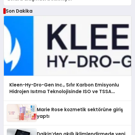
Son Dakika
Kleen-Hy-Dro-Gen Inc., Sıfır Karbon Emisyonlu
Hidrojen Isıtma Teknolojisinde ISO ve TSSA
Düzenleyici Onaylarını Aldı
Marie Rose kozmetik sektörüne giriş
yaptı
Daikin’den akıllı iklimlendirmede yeni