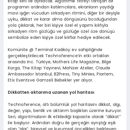
kitap seti ile ayrılacak. Algoritmik filtreyi tartışan bir
programın ardından katılımcılara, ekranların yaydığı
mavi ışığın vücudun sirkadyen ritmini, diğer bir deyişle
uyku, dikkat ve karar alma döngüsünü bozduğundan
yola çıkılarak, her biri kişiye özel el yapımı kılıfıyla
sirkadyen ritm gözlüğü ve gözlüğe özel öze dönüşü
sembolize eden kişiye özel kılıflar hediye edilecek.
Komünite @ Terminal Kadıköy ev sahipliğinde
gerçekleştirilecek Technoference’in etki ortakları
arasında Inc. Türkiye, Mothers Life Magazine, Bilge
Karga, The Kitap Yayınevi, Mahizer Atelier, Claude
Ambassador İstanbul, B2Press, Tiny Minies, Piartem,
Etix Eventsve Gamzeli Bebekler yer alıyor.
Dikkatten aktarıma uzanan yol haritası
Technoference, altı bölümlük yol haritasını dikkat, algı,
değer, yapı, benlik ve aktarım başlıkları üzerine kuruyor.
Seri, algoritmaların ilk etkilediği kapasite olarak “dikkat”
ile başlıyor. Ardından doğru ile gerçeğin ayrıştığı eşik
olan “algı”, bireysel ve kurumsal öncelikleri belirleyen