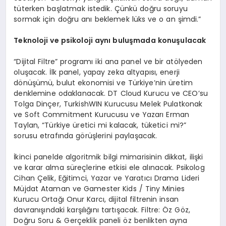
tüterken başlatmak istedik. Çünkü doğru soruyu
sormak için doğru anı beklemek lüks ve o an şimdi.”
Teknoloji ve psikoloji aynı buluşmada konuşulacak
“Dijital Filtre” programı iki ana panel ve bir atölyeden
oluşacak. İlk panel, yapay zeka altyapısı, enerji
dönüşümü, bulut ekonomisi ve Türkiye’nin üretim
denklemine odaklanacak. DT Cloud Kurucu ve CEO’su
Tolga Dinçer, TurkishWIN Kurucusu Melek Pulatkonak
ve Soft Commitment Kurucusu ve Yazarı Erman
Taylan, “Türkiye üretici mi kalacak, tüketici mi?”
sorusu etrafında görüşlerini paylaşacak.
İkinci panelde algoritmik bilgi mimarisinin dikkat, ilişki
ve karar alma süreçlerine etkisi ele alınacak. Psikolog
Cihan Çelik, Eğitimci, Yazar ve Yaratıcı Drama Lideri
Müjdat Ataman ve Gamester Kids / Tiny Minies
Kurucu Ortağı Onur Karcı, dijital filtrenin insan
davranışındaki karşılığını tartışacak. Filtre: Öz Göz,
Doğru Soru & Gerçeklik paneli öz benlikten ayna