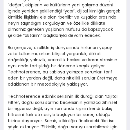
“değer”, ekiplerin ve kültürlerin yeni çalışma düzeni
içinde yeniden şekillendiği “yapı”, dijital kimliğin gerçek
kimlikle ilişkisini ele alan “benlik” ve kuşaklar arasında
neyin taşındığını sorgulayan ve özellikle dikkate
almamız gereken yaşlanan nüfusu da kapsayacak
şekilde “aktarım” başlıklarıyla devam edecek.
Bu çerçeve, özellikle iş dünyasında hızlanan yapay
zeka kullanımı, artan bilişsel yorgunluk, dikkat
dağınıklığı, yalnızlık, verimlilik baskısı ve karar stresinin
aynı anda tartışıldığı bir döneme karşılık geliyor.
Technoference, bu tabloya yalnızca sorunları tarif
eden bir yerden değil, daha nitelikli sorular üretmeye
odaklanan bir metodolojiyle yaklaşıyor.
Technoference etkinlik serisinin ilk durağı olan “Dijital
Filtre”, doğru soru sorma becerisinin yalnızca zihinsel
bir egzersiz değil, aynı zamanda kişinin kendi bakış
filtresini fark etmesiyle başlayan bir süreç olduğu
fikrine dayanıyor. Samir, etkinliğin finalindeki fikri ise
şöyle aktarıyor: “Etkinlik; doğru soruyu sorabilmek için