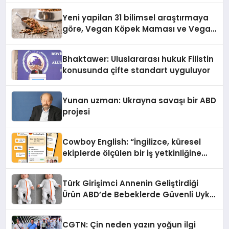
Yeni yapilan 31 bilimsel araştırmaya
göre, Vegan Köpek Maması ve Vegan
Kedi Mamasının İyi Sindirildiğini
Ortaya Koydu
Bhaktawer: Uluslararası hukuk Filistin
konusunda çifte standart uyguluyor
Yunan uzman: Ukrayna savaşı bir ABD
projesi
Cowboy English: “İngilizce, küresel
ekiplerde ölçülen bir iş yetkinliğine
dönüşüyor”
Türk Girişimci Annenin Geliştirdiği
Ürün ABD’de Bebeklerde Güvenli Uyku
Standardına Yeni Bir Bakış Açısı
Getiriyor.
CGTN: Çin neden yazın yoğun ilgi