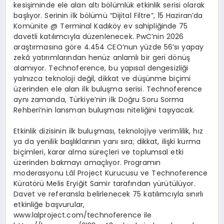
kesişiminde ele alan altı bölümlük etkinlik serisi olarak
başlıyor. Serinin ilk bölümü “Dijital Filtre”, 15 Haziran’da
Komünite @ Terminal Kadıköy ev sahipliğinde 75
davetli katılımcıyla düzenlenecek. PwC’nin 2026
araştırmasına göre 4.454 CEO’nun yüzde 56’sı yapay
zekâ yatırımlarından henüz anlamlı bir geri dönüş
alamıyor. Technoference, bu yapısal dengesizliği
yalnızca teknoloji değil, dikkat ve düşünme biçimi
üzerinden ele alan ilk buluşma serisi. Technoference
aynı zamanda, Türkiye’nin ilk Doğru Soru Sorma
Rehberi’nin lansman buluşması niteliğini taşıyacak.
Etkinlik dizisinin ilk buluşması, teknolojiye verimlilik, hız
ya da yenilik başlıklarının yanı sıra; dikkat, ilişki kurma
biçimleri, karar alma süreçleri ve toplumsal etki
üzerinden bakmayı amaçlıyor. Programın
moderasyonu Lâl Project Kurucusu ve Technoference
Küratörü Melis Eryiğit Samir tarafından yürütülüyor.
Davet ve referansla belirlenecek 75 katılımcıyla sınırlı
etkinliğe başvurular,
www.lalproject.com/technoference ile