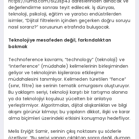
https://luma.com/6l23sp43 adreslerinden alınacak ve
değerlendirme sonrası teyit edilecek. İş dünyası,
teknoloji, psikoloji, eğitim ve yaratıcı endüstrilerden
isimler, “Dijital filtrelerin içinden geçerken doğru soruyu
nasıl sorarız?” sorusunun etrafında buluşacak.
Teknolojiye mesafeden değil, farkı
ndalıktan
bakmak
Technoference kavramı, “technology” (teknoloji) ve
“interference” (müdahale) kelimelerinin birleşiminden
geliyor ve teknolojinin kişilerarası etkileşime
müdahalesini tanımlıyor. Kelimeden türetilen “fence”
(sınır, filtre) ise serinin tematik omurgasını oluşturuyor.
Bu yaklaşım seriyi, teknoloji karşıtı bir tartışma alanına
ya da teknolojiyi koşulsuz yücelten bir anlatıya
yerleştirmiyor. Algoritmaları, dijital alışkanlıkları ve bilgi
akışını görünür kılmayı; bu yapıların dikkat, ilişki ve karar
alma biçimleri üzerindeki etkisini konuşmayı hedefliyor.
Melis Eryiğit Samir, serinin çıkış noktasını şu sözlerle
özetliyor: “Bu seriyi yangın çıktıktan sonra değil, duman