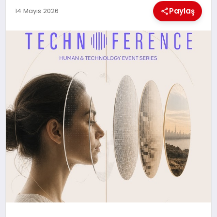
EKONOMI
Paylaş
14 Mayıs 2026
MAGAZIN
SAĞLIK
SIYASET
SPOR
TEKNOLOJI