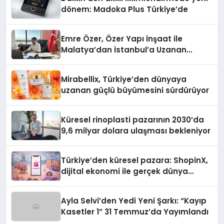
dönem: Madoka Plus Türkiye’de
Emre Özer, Özer Yapı İnşaat ile
Malatya’dan İstanbul’a Uzanan
Başarı Hikâyesi Yazıyor
Mirabellix, Türkiye’den dünyaya
uzanan güçlü büyümesini sürdürüyor
Küresel rinoplasti pazarının 2030’da
9,6 milyar dolara ulaşması bekleniyor
Türkiye’den küresel pazara: ShopinX,
dijital ekonomi ile gerçek dünya
alışverişini bir araya getirmeyi
hedefliyor
Ayla Selvi’den Yedi Yeni Şarkı: “Kayıp
Kasetler 1” 31 Temmuz’da Yayımlandı