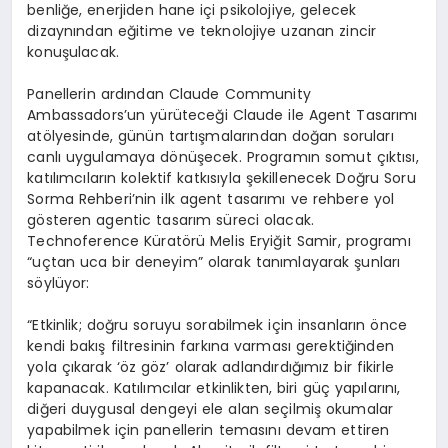
benliğe, enerjiden hane içi psikolojiye, gelecek
dizaynından eğitime ve teknolojiye uzanan zincir
konuşulacak.
Panellerin ardından Claude Community
Ambassadors’un yürüteceği Claude ile Agent Tasarımı
atölyesinde, günün tartışmalarından doğan soruları
canlı uygulamaya dönüşecek. Programın somut çıktısı,
katılımcıların kolektif katkısıyla şekillenecek Doğru Soru
Sorma Rehberi’nin ilk agent tasarımı ve rehbere yol
gösteren agentic tasarım süreci olacak.
Technoference Küratörü Melis Eryiğit Samir, programı
“uçtan uca bir deneyim” olarak tanımlayarak şunları
söylüyor:
“Etkinlik; doğru soruyu sorabilmek için insanların önce
kendi bakış filtresinin farkına varması gerektiğinden
yola çıkarak ‘öz göz’ olarak adlandırdığımız bir fikirle
kapanacak. Katılımcılar etkinlikten, biri güç yapılarını,
diğeri duygusal dengeyi ele alan seçilmiş okumalar
yapabilmek için panellerin temasını devam ettiren