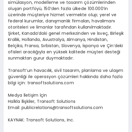
sim
ü
lasyon, modelleme ve tasar
ı
m
çö
z
ü
mlerinden
olu
ş
an portf
ö
y
ü
, 150
’
den fazla
ü
lkede 100.000
’
in
ü
zerinde m
üş
teriye hizmet vermekte olup; yerel ve
federal kurumlar, dan
ış
manl
ı
k firmalar
ı
, havaliman
ı
otoriteleri ve limanlar taraf
ı
ndan kullan
ı
lmaktad
ı
r.
Ş
irket, Kanada
’
daki genel merkezinden ve
İ
sve
ç
, Birle
ş
ik
Krall
ı
k, Hollanda, Avustralya, Almanya, Hindistan,
Bel
ç
ika, Fransa, S
ı
rbistan, Slovenya,
İ
spanya ve
Ç
in
’
deki
ofisleri arac
ı
l
ığı
yla en y
ü
ksek kalitede m
üş
teri deste
ğ
i
sunmaktan gurur duymaktad
ı
r.
Transoft
’
un havac
ı
l
ı
k, sivil tasar
ı
m, planlama ve ula
şı
m
g
ü
venli
ğ
i ile operasyon
çö
z
ü
mleri hakk
ı
nda daha fazla
bilgi i
ç
in: transoftsolutions.com
Medya
İ
leti
ş
im
İç
in
Halkla
İ
li
ş
kiler, Transoft Solutions
Email:
publicrelations@transoftsolutions.com
KAYNAK:
Transoft Solutions, Inc.