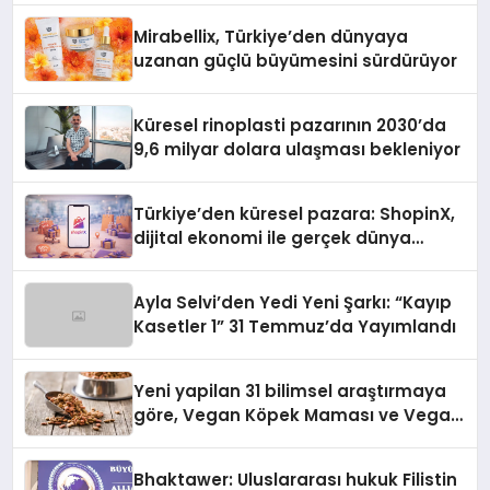
Mirabellix, Türkiye’den dünyaya
uzanan güçlü büyümesini sürdürüyor
Küresel rinoplasti pazarının 2030’da
9,6 milyar dolara ulaşması bekleniyor
Türkiye’den küresel pazara: ShopinX,
dijital ekonomi ile gerçek dünya
alışverişini bir araya getirmeyi
hedefliyor
Ayla Selvi’den Yedi Yeni Şarkı: “Kayıp
Kasetler 1” 31 Temmuz’da Yayımlandı
Yeni yapilan 31 bilimsel araştırmaya
göre, Vegan Köpek Maması ve Vegan
Kedi Mamasının İyi Sindirildiğini
Ortaya Koydu
Bhaktawer: Uluslararası hukuk Filistin