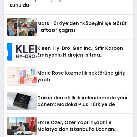
sunuldu
Mars Türkiye’den “Köpeğini İşe Götür
Haftası” çağrısı
Kleen-Hy-Dro-Gen Inc., Sıfır Karbon
Emisyonlu Hidrojen Isıtma
Teknolojisinde ISO ve TSSA
Düzenleyici Onaylarını Aldı
Marie Rose kozmetik sektörüne giriş
yaptı
Daikin’den akıllı iklimlendirmede yeni
dönem: Madoka Plus Türkiye’de
Emre Özer, Özer Yapı İnşaat ile
Malatya’dan İstanbul’a Uzanan
Başarı Hikâyesi Yazıyor