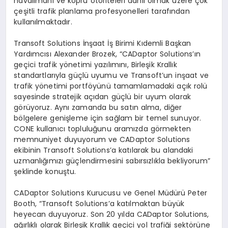
havaliman
ı
ve k
ö
pr
ü
otoriteleri dahil olmak
ü
zere
ç
ok
ç
e
ş
itli trafik planlama profesyonelleri taraf
ı
ndan
kullan
ı
lmaktad
ı
r.
Transoft Solutions
İ
n
ş
aat
İş
Birimi K
ı
demli Ba
ş
kan
Yard
ı
mc
ı
s
ı
Alexander Brozek,
“
CADaptor Solutions
’ı
n
ge
ç
ici trafik y
ö
netimi yaz
ı
l
ı
m
ı
n
ı
, Birle
ş
ik Krall
ı
k
standartlar
ı
yla g
üç
l
ü
uyumu ve Transoft
’
un in
ş
aat ve
trafik y
ö
netimi portf
ö
y
ü
n
ü
tamamlamadaki a
çı
k rol
ü
sayesinde stratejik a
çı
dan g
üç
l
ü
bir uyum olarak
g
ö
r
ü
yoruz. Ayn
ı
zamanda bu sat
ı
n alma, di
ğ
er
b
ö
lgelere geni
ş
leme i
ç
in sa
ğ
lam bir temel sunuyor.
CONE kullan
ı
c
ı
toplulu
ğ
unu aram
ı
zda g
ö
rmekten
memnuniyet duyuyorum ve CADaptor Solutions
ekibinin Transoft Solutions
’
a kat
ı
larak bu alandaki
uzmanl
ığı
m
ı
z
ı
g
üç
lendirmesini sab
ı
rs
ı
zl
ı
kla bekliyorum
”
ş
eklinde konu
ş
tu.
CADaptor Solutions Kurucusu ve Genel M
ü
d
ü
r
ü
Peter
Booth,
“
Transoft Solutions
’
a kat
ı
lmaktan b
ü
y
ü
k
heyecan duyuyoruz. Son 20 y
ı
lda CADaptor Solutions,
a
ğı
rl
ı
kl
ı
olarak Birle
ş
ik Krall
ı
k ge
ç
ici yol trafi
ğ
i sekt
ö
r
ü
ne