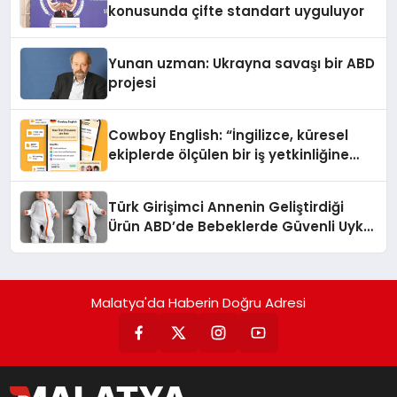
konusunda çifte standart uyguluyor
Yunan uzman: Ukrayna savaşı bir ABD
projesi
Cowboy English: “İngilizce, küresel
ekiplerde ölçülen bir iş yetkinliğine
dönüşüyor”
Türk Girişimci Annenin Geliştirdiği
Ürün ABD’de Bebeklerde Güvenli Uyku
Standardına Yeni Bir Bakış Açısı
Getiriyor.
Malatya'da Haberin Doğru Adresi