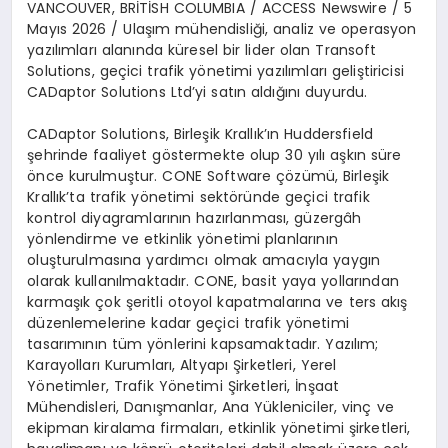
VANCOUVER, BR
İ
T
İ
SH COLUMBIA / ACCESS Newswire / 5
May
ı
s 2026 /
Ula
şı
m m
ü
hendisli
ğ
i, analiz ve operasyon
yaz
ı
l
ı
mlar
ı
alan
ı
nda k
ü
resel bir lider olan Transoft
Solutions, ge
ç
ici trafik y
ö
netimi yaz
ı
l
ı
mlar
ı
geli
ş
tiricisi
CADaptor Solutions Ltd
’
yi sat
ı
n ald
ığı
n
ı
duyurdu.
CADaptor Solutions, Birle
ş
ik Krall
ı
k
’ı
n Huddersfield
ş
ehrinde faaliyet g
ö
stermekte olup 30 y
ı
l
ı
a
ş
k
ı
n s
ü
re
ö
nce kurulmu
ş
tur. CONE Software
çö
z
ü
m
ü
, Birle
ş
ik
Krall
ı
k
’
ta trafik y
ö
netimi sekt
ö
r
ü
nde ge
ç
ici trafik
kontrol diyagramlar
ı
n
ı
n haz
ı
rlanmas
ı
, g
ü
zerg
â
h
y
ö
nlendirme ve etkinlik y
ö
netimi planlar
ı
n
ı
n
olu
ş
turulmas
ı
na yard
ı
mc
ı
olmak amac
ı
yla yayg
ı
n
olarak kullan
ı
lmaktad
ı
r. CONE, basit yaya yollar
ı
ndan
karma
şı
k
ç
ok
ş
eritli otoyol kapatmalar
ı
na ve ters ak
ış
d
ü
zenlemelerine kadar ge
ç
ici trafik y
ö
netimi
tasar
ı
m
ı
n
ı
n t
ü
m y
ö
nlerini kapsamaktad
ı
r. Yaz
ı
l
ı
m;
Karayollar
ı
Kurumlar
ı
, Altyap
ı Ş
irketleri, Yerel
Y
ö
netimler, Trafik Y
ö
netimi
Ş
irketleri,
İ
n
ş
aat
M
ü
hendisleri, Dan
ış
manlar, Ana Y
ü
kleniciler, vin
ç
ve
ekipman kiralama firmalar
ı
, etkinlik y
ö
netimi
ş
irketleri,