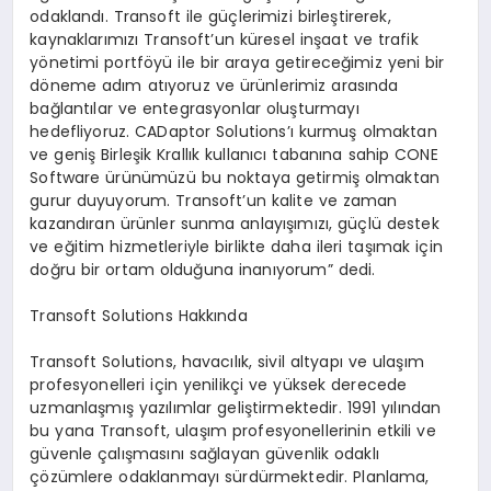
odakland
ı
. Transoft ile g
üç
lerimizi birle
ş
tirerek,
kaynaklar
ı
m
ı
z
ı
Transoft
’
un k
ü
resel in
ş
aat ve trafik
y
ö
netimi portf
ö
y
ü
ile bir araya getirece
ğ
imiz yeni bir
d
ö
neme ad
ı
m at
ı
yoruz ve
ü
r
ü
nlerimiz aras
ı
nda
ba
ğ
lant
ı
lar ve entegrasyonlar olu
ş
turmay
ı
hedefliyoruz. CADaptor Solutions
’ı
kurmu
ş
olmaktan
ve geni
ş
Birle
ş
ik Krall
ı
k kullan
ı
c
ı
taban
ı
na sahip CONE
Software
ü
r
ü
n
ü
m
ü
z
ü
bu noktaya getirmi
ş
olmaktan
gurur duyuyorum. Transoft
’
un kalite ve zaman
kazand
ı
ran
ü
r
ü
nler sunma anlay
ışı
m
ı
z
ı
, g
üç
l
ü
destek
ve e
ğ
itim hizmetleriyle birlikte daha ileri ta
şı
mak i
ç
in
do
ğ
ru bir ortam oldu
ğ
una inan
ı
yorum
”
dedi.
Transoft Solutions Hakk
ı
nda
Transoft Solutions, havac
ı
l
ı
k, sivil altyap
ı
ve ula
şı
m
profesyonelleri i
ç
in yenilik
ç
i ve y
ü
ksek derecede
uzmanla
ş
m
ış
yaz
ı
l
ı
mlar geli
ş
tirmektedir. 1991 y
ı
l
ı
ndan
bu yana Transoft, ula
şı
m profesyonellerinin etkili ve
g
ü
venle
ç
al
ış
mas
ı
n
ı
sa
ğ
layan g
ü
venlik odakl
ı
çö
z
ü
mlere odaklanmay
ı
s
ü
rd
ü
rmektedir. Planlama,