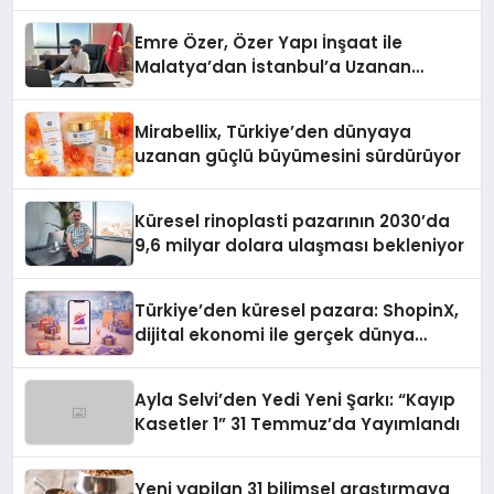
Emre Özer, Özer Yapı İnşaat ile
Malatya’dan İstanbul’a Uzanan
Başarı Hikâyesi Yazıyor
Mirabellix, Türkiye’den dünyaya
uzanan güçlü büyümesini sürdürüyor
Küresel rinoplasti pazarının 2030’da
9,6 milyar dolara ulaşması bekleniyor
Türkiye’den küresel pazara: ShopinX,
dijital ekonomi ile gerçek dünya
alışverişini bir araya getirmeyi
hedefliyor
Ayla Selvi’den Yedi Yeni Şarkı: “Kayıp
Kasetler 1” 31 Temmuz’da Yayımlandı
Yeni yapilan 31 bilimsel araştırmaya