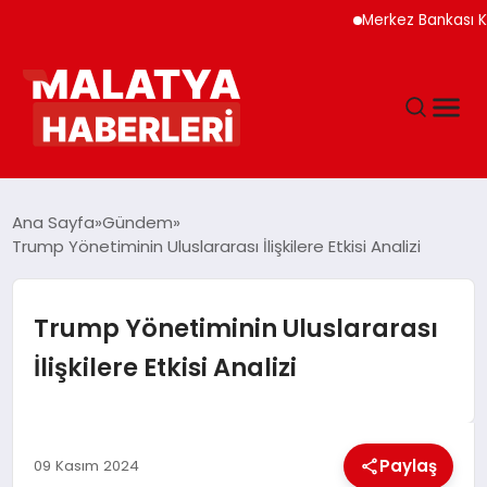
Merkez Bankası Kripto 
ANASAYFA
Ana Sayfa
Gündem
Trump Yönetiminin Uluslararası İlişkilere Etkisi Analizi
GÜNDEM
Trump Yönetiminin Uluslararası
DÜNYA
İlişkilere Etkisi Analizi
EĞITIM
Paylaş
09 Kasım 2024
EKONOMI