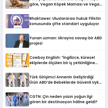
göre, Vegan Köpek Maması ve Vegan
Kedi Mamasının İyi Sindirildiğini
Ortaya Koydu
Bhaktawer: Uluslararası hukuk Filistin
konusunda çifte standart uyguluyor
Yunan uzman: Ukrayna savaşı bir ABD
projesi
Cowboy English: “İngilizce, küresel
ekiplerde ölçülen bir iş yetkinliğine
dönüşüyor”
Türk Girişimci Annenin Geliştirdiği
Ürün ABD’de Bebeklerde Güvenli Uyku
Standardına Yeni Bir Bakış Açısı
Getiriyor.
CGTN: Çin neden yazın yoğun ilgi
gören bir destinasyon hâline geldi?