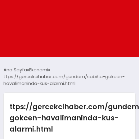
ANASAYFA
Ana Sayfa
Ekonomi
ttps://gercekcihaber.com/gundem/sabiha-gokcen-
havalimaninda-kus-alarmi.html
GÜNDEM
DÜNYA
ttps://gercekcihaber.com/gundem
gokcen-havalimaninda-kus-
EĞITIM
alarmi.html