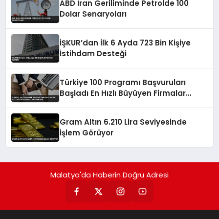
ABD İran Geriliminde Petrolde 100
Dolar Senaryoları
İŞKUR’dan İlk 6 Ayda 723 Bin Kişiye
İstihdam Desteği
Türkiye 100 Programı Başvuruları
Başladı En Hızlı Büyüyen Firmalar
Aranıyor
Gram Altın 6.210 Lira Seviyesinde
İşlem Görüyor
Malatya'da Haberin Doğru Adresi