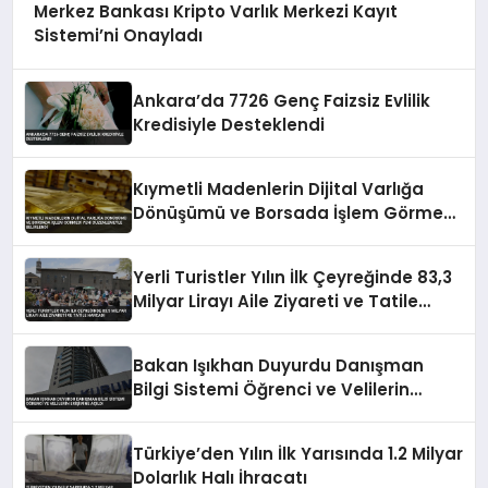
Merkez Bankası Kripto Varlık Merkezi Kayıt
Sistemi’ni Onayladı
Ankara’da 7726 Genç Faizsiz Evlilik
Kredisiyle Desteklendi
Kıymetli Madenlerin Dijital Varlığa
Dönüşümü ve Borsada İşlem Görmesi
Yeni Düzenlemeyle Belirlendi
Yerli Turistler Yılın İlk Çeyreğinde 83,3
Milyar Lirayı Aile Ziyareti ve Tatile
Harcadı
Bakan Işıkhan Duyurdu Danışman
Bilgi Sistemi Öğrenci ve Velilerin
Erişimine Açıldı
Türkiye’den Yılın İlk Yarısında 1.2 Milyar
Dolarlık Halı İhracatı