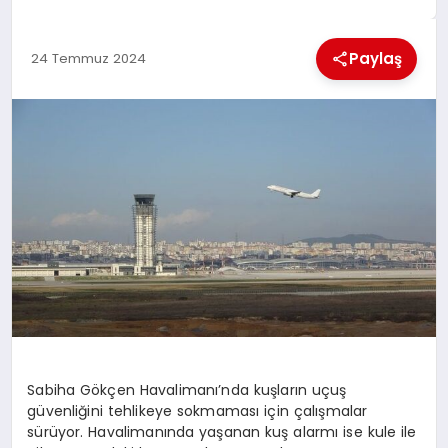
EKONOMI
Paylaş
24 Temmuz 2024
MAGAZIN
SAĞLIK
SIYASET
SPOR
TEKNOLOJI
Sabiha Gökçen Havalimanı’nda kuşların uçuş
güvenliğini tehlikeye sokmaması için çalışmalar
sürüyor. Havalimanında yaşanan kuş alarmı ise kule ile