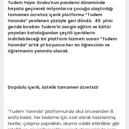
Tudem Yayın Grubu’nun pandemi d
ö
neminde
hayata geçirerek milyonlarca ç
ocu
ğa ulaştırdığı
tamamen ücretsiz içerik platformu
“
Tudem
Yan
ında” yenilenen yüzüyle geri d
ö
ndü.
40. yılını
geride bırakan Tudem’in zengin eğitim ve kültür
yayınları kataloğundan çeşitli içeriklerin
indirilebileceği bir platform hizmeti sunan
“
Tudem
Yan
ında” artık yıl boyunca her an öğrencinin ve
öğretmenin yanında olacak.
Dopdolu iç
erik,
üstelik tamamen ücretsiz!
“Tudem Yanında” platformunda okul öncesinden 8.
sınıfa kadar, her kademe için özel olarak hazırlanmış
testler, çalışma yaprakları, okuma odaklı etkinlikler gibi