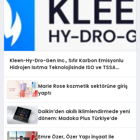
Kleen-Hy-Dro-Gen Inc., Sıfır Karbon Emisyonlu
Hidrojen Isıtma Teknolojisinde ISO ve TSSA
Düzenleyici Onaylarını Aldı
Marie Rose kozmetik sektörüne giriş
yaptı
Daikin’den akıllı iklimlendirmede yeni
dönem: Madoka Plus Türkiye’de
Emre Özer, Özer Yapı İnşaat ile