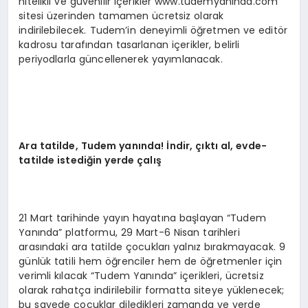
nitelikli ve güvenilir içerikler www.tudemyaninda.com
sitesi üzerinden tamamen ücretsiz olarak
indirilebilecek. Tudem’in deneyimli öğretmen ve editör
kadrosu tarafından tasarlanan içerikler, belirli
periyodlarla güncellenerek yayımlanacak.
Ara t
atilde, Tudem
yanında! İndir, çıktı al, evde-
tatilde istediğin yerde çalış
21 Mart tarihinde yayın hayatına başlayan “Tudem
Yanında” platformu, 29 Mart-6 Nisan tarihleri
arasındaki ara tatilde çocukları yalnız bırakmayacak. 9
günlük tatili hem öğrenciler hem de öğretmenler için
verimli kılacak “Tudem Yanında” içerikleri, ücretsiz
olarak rahatça indirilebilir formatta siteye yüklenecek;
bu sayede çocuklar diledikleri zamanda ve yerde