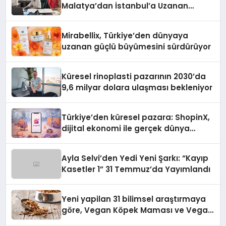
Malatya’dan İstanbul’a Uzanan
Başarı Hikâyesi Yazıyor
Mirabellix, Türkiye’den dünyaya
uzanan güçlü büyümesini sürdürüyor
Küresel rinoplasti pazarının 2030’da
9,6 milyar dolara ulaşması bekleniyor
Türkiye’den küresel pazara: ShopinX,
dijital ekonomi ile gerçek dünya
alışverişini bir araya getirmeyi
hedefliyor
Ayla Selvi’den Yedi Yeni Şarkı: “Kayıp
Kasetler 1” 31 Temmuz’da Yayımlandı
Yeni yapilan 31 bilimsel araştırmaya
göre, Vegan Köpek Maması ve Vegan
Kedi Mamasının İyi Sindirildiğini