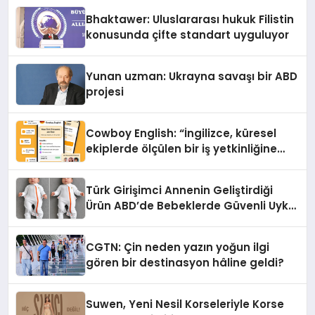
Ortaya Koydu
Bhaktawer: Uluslararası hukuk Filistin
konusunda çifte standart uyguluyor
Yunan uzman: Ukrayna savaşı bir ABD
projesi
Cowboy English: “İngilizce, küresel
ekiplerde ölçülen bir iş yetkinliğine
dönüşüyor”
Türk Girişimci Annenin Geliştirdiği
Ürün ABD’de Bebeklerde Güvenli Uyku
Standardına Yeni Bir Bakış Açısı
Getiriyor.
CGTN: Çin neden yazın yoğun ilgi
gören bir destinasyon hâline geldi?
Suwen, Yeni Nesil Korseleriyle Korse