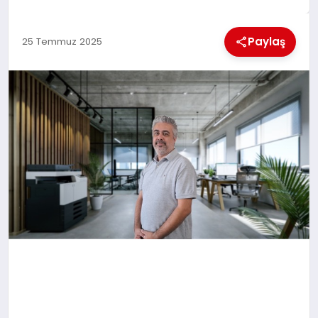
EKONOMI
Paylaş
25 Temmuz 2025
MAGAZIN
SAĞLIK
SIYASET
SPOR
TEKNOLOJI