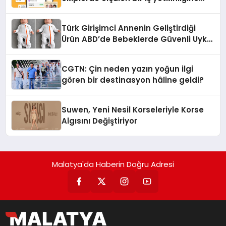
dönüşüyor”
Türk Girişimci Annenin Geliştirdiği
Ürün ABD’de Bebeklerde Güvenli Uyku
Standardına Yeni Bir Bakış Açısı
Getiriyor.
CGTN: Çin neden yazın yoğun ilgi
gören bir destinasyon hâline geldi?
Suwen, Yeni Nesil Korseleriyle Korse
Algısını Değiştiriyor
Malatya'da Haberin Doğru Adresi