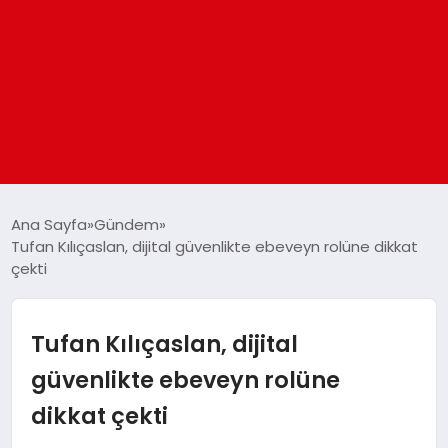
ANASAYFA
Ana Sayfa
Gündem
Tufan Kılıçaslan, dijital güvenlikte ebeveyn rolüne dikkat
çekti
GÜNDEM
DÜNYA
Tufan Kılıçaslan, dijital
güvenlikte ebeveyn rolüne
EĞITIM
dikkat çekti