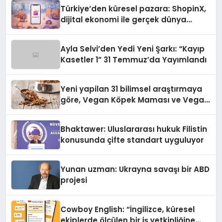
Türkiye’den küresel pazara: ShopinX,
dijital ekonomi ile gerçek dünya
alışverişini bir araya getirmeyi
hedefliyor
Ayla Selvi’den Yedi Yeni Şarkı: “Kayıp
Kasetler 1” 31 Temmuz’da Yayımlandı
Yeni yapilan 31 bilimsel araştırmaya
göre, Vegan Köpek Maması ve Vegan
Kedi Mamasının İyi Sindirildiğini
Ortaya Koydu
Bhaktawer: Uluslararası hukuk Filistin
konusunda çifte standart uyguluyor
Yunan uzman: Ukrayna savaşı bir ABD
projesi
Cowboy English: “İngilizce, küresel
ekiplerde ölçülen bir iş yetkinliğine