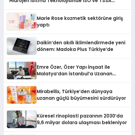
Hidrojen Isıtma Teknolojisinde ISO ve TSSA
Düzenleyici Onaylarını Aldı
Marie Rose kozmetik sektörüne giriş
yaptı
Daikin’den akıllı iklimlendirmede yeni
dönem: Madoka Plus Türkiye’de
Emre Özer, Özer Yapı İnşaat ile
Malatya’dan İstanbul’a Uzanan
Başarı Hikâyesi Yazıyor
Mirabellix, Türkiye’den dünyaya
uzanan güçlü büyümesini sürdürüyor
Küresel rinoplasti pazarının 2030’da
9,6 milyar dolara ulaşması bekleniyor