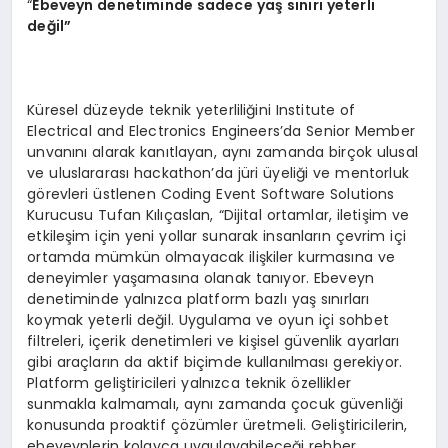
“
Ebeveyn denetiminde sadece yaş sınırı yeterli
değil”
Küresel düzeyde teknik yeterliliğini Institute of
Electrical and Electronics Engineers’da Senior Member
unvanını alarak kanıtlayan, aynı zamanda birçok ulusal
ve uluslararası hackathon’da jüri üyeliği ve mentorluk
görevleri üstlenen Coding Event Software Solutions
Kurucusu Tufan Kılıçaslan, “Dijital ortamlar, iletişim ve
etkileşim için yeni yollar sunarak insanların çevrim içi
ortamda mümkün olmayacak ilişkiler kurmasına ve
deneyimler yaşamasına olanak tanıyor. Ebeveyn
denetiminde yalnızca platform bazlı yaş sınırları
koymak yeterli değil. Uygulama ve oyun içi sohbet
filtreleri, içerik denetimleri ve kişisel güvenlik ayarları
gibi araçların da aktif biçimde kullanılması gerekiyor.
Platform geliştiricileri yalnızca teknik özellikler
sunmakla kalmamalı, aynı zamanda çocuk güvenliği
konusunda proaktif çözümler üretmeli. Geliştiricilerin,
ebeveynlerin kolayca uygulayabileceği rehber