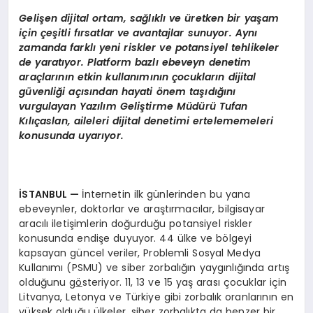
Gelişen dijital ortam, sağlıklı
ve
üretken bir yaşam
için çeşitli fırsatlar ve avantajlar sunuyor. Aynı
zamanda farklı yeni riskler ve potansiyel tehlikeler
de yaratıyor. Platform bazlı ebeveyn denetim
araçlarının etkin kullanımının çocukların dijital
güvenliği açısından hayati
ö
nem taşıdığını
vurgulayan Yazılı
m Geli
ştirme Müdürü Tufan
Kılıçaslan, aileleri dijital denetimi ertelememeleri
konusunda uyarıyor.
İSTANBUL
—
İnternetin ilk günlerinden bu yana
ebeveynler, doktorlar ve araştırmacılar, bilgisayar
aracılı iletişimlerin doğurduğu potansiyel riskler
konusunda endişe duyuyor. 44 ülke ve bölgeyi
kapsayan güncel veriler, Problemli Sosyal Medya
Kullanımı (PSMU) ve siber zorbalığın yaygınlığında artış
olduğunu g
ö
steriyor. 11, 13 ve 15 yaş arası çocuklar için
Litvanya, Letonya ve Türkiye gibi zorbalık oranlarının en
yüksek olduğu ülkeler, siber zorbalıkta da benzer bir