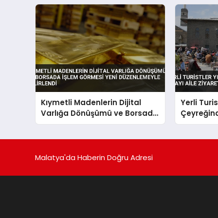
Kıymetli Madenlerin Dijital
Yerli Turis
Varlığa Dönüşümü ve Borsada
Çeyreğind
İşlem Görmesi Yeni
Aile Ziyar
Düzenlemeyle Belirlendi
Malatya'da Haberin Doğru Adresi