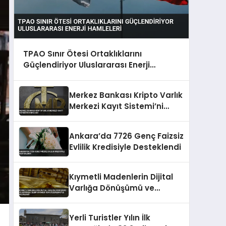
TPAO Sınır Ötesi Ortaklıklarını
Güçlendiriyor Uluslararası Enerji
Hamleleri
Merkez Bankası Kripto Varlık
Merkezi Kayıt Sistemi’ni
Onayladı
Ankara’da 7726 Genç Faizsiz
Evlilik Kredisiyle Desteklendi
Kıymetli Madenlerin Dijital
Varlığa Dönüşümü ve
Borsada İşlem Görmesi Yeni
Düzenlemeyle Belirlendi
Yerli Turistler Yılın İlk