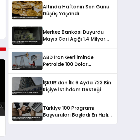
Altında Haftanın Son Günü
Düşüş Yaşandı
Merkez Bankası Duyurdu
Mayıs Cari Açığı 1.4 Milyar
Doları Aştı
ABD İran Geriliminde
Petrolde 100 Dolar
Senaryoları
İŞKUR’dan İlk 6 Ayda 723 Bin
Kişiye İstihdam Desteği
Türkiye 100 Programı
Başvuruları Başladı En Hızlı
Büyüyen Firmalar Aranıyor