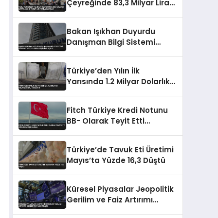
Çeyreğinde 83,3 Milyar Lirayı
Aile Ziyareti ve Tatile
Harcadı
Bakan Işıkhan Duyurdu
Danışman Bilgi Sistemi
Öğrenci ve Velilerin Erişimine
Açıldı
Türkiye’den Yılın İlk
Yarısında 1.2 Milyar Dolarlık
Halı İhracatı
Fitch Türkiye Kredi Notunu
BB- Olarak Teyit Etti
Görünümü Durağan
Türkiye’de Tavuk Eti Üretimi
Mayıs’ta Yüzde 16,3 Düştü
Küresel Piyasalar Jeopolitik
Gerilim ve Faiz Artırımı
Beklentisiyle Düşüşte