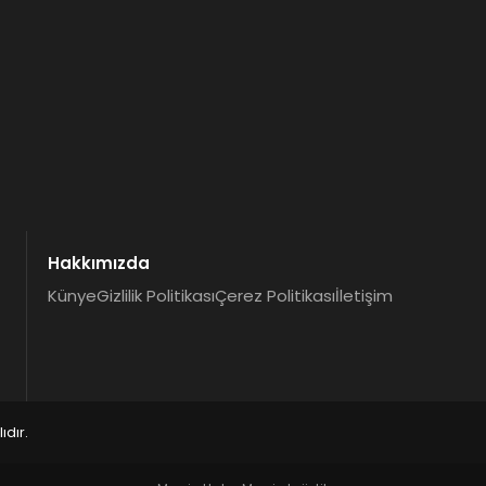
Hakkımızda
Künye
Gizlilik Politikası
Çerez Politikası
İletişim
dır.