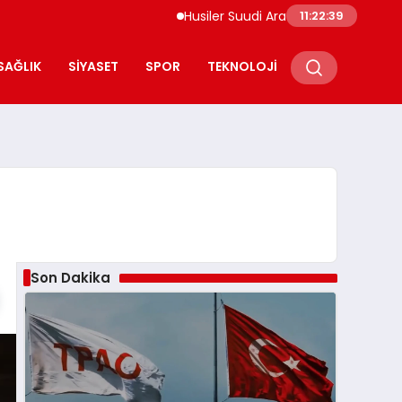
Husiler Suudi Arabistan Necran Havalimanı’
11:22:40
SAĞLIK
SIYASET
SPOR
TEKNOLOJI
Son Dakika