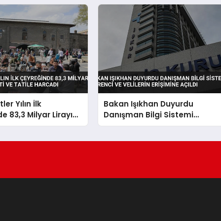
tler Yılın İlk
Bakan Işıkhan Duyurdu
e 83,3 Milyar Lirayı
Danışman Bilgi Sistemi
eti ve Tatile Harcadı
Öğrenci ve Velilerin Erişimine
Açıldı