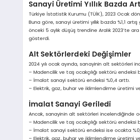
Sanayi Üretimi Yıllık Bazda Ar
Türkiye İstatistik Kurumu (TÜİK), 2023 Ocak döne
Buna göre, sanayi üretimi yıllık bazda %1,1 art
önceki 5 aylık düşüş trendine Aralık 2023’te ara
gösterdi.
Alt Sektörlerdeki Değişimler
2024 yılı ocak ayında, sanayinin alt sektörleri i
– Madencilik ve taş ocakçılığı sektörü endeksi bi
– İmalat sanayi sektörü endeksi %0,4 arttı.
– Elektrik, gaz, buhar ve iklimlendirme üretimi v
İmalat Sanayi Geriledi
Ancak, sanayinin alt sektörleri incelendiğinde oc
– Madencilik ve taş ocakçılığı sektörü endeksi b
– İmalat sanayi sektörü endeksi ise ocakta %0,6
– Elektrik, gaz, buhar ve iklimlendirme üretimi 