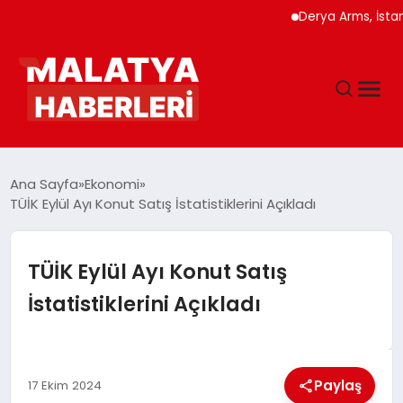
Derya Arms, İstanbul Pr
ANASAYFA
Ana Sayfa
Ekonomi
TÜİK Eylül Ayı Konut Satış İstatistiklerini Açıkladı
GÜNDEM
TÜİK Eylül Ayı Konut Satış
DÜNYA
İstatistiklerini Açıkladı
EĞITIM
Paylaş
17 Ekim 2024
EKONOMI