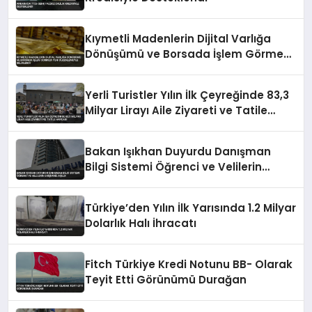
Kıymetli Madenlerin Dijital Varlığa
Dönüşümü ve Borsada İşlem Görmesi
Yeni Düzenlemeyle Belirlendi
Yerli Turistler Yılın İlk Çeyreğinde 83,3
Milyar Lirayı Aile Ziyareti ve Tatile
Harcadı
Bakan Işıkhan Duyurdu Danışman
Bilgi Sistemi Öğrenci ve Velilerin
Erişimine Açıldı
Türkiye’den Yılın İlk Yarısında 1.2 Milyar
Dolarlık Halı İhracatı
Fitch Türkiye Kredi Notunu BB- Olarak
Teyit Etti Görünümü Durağan