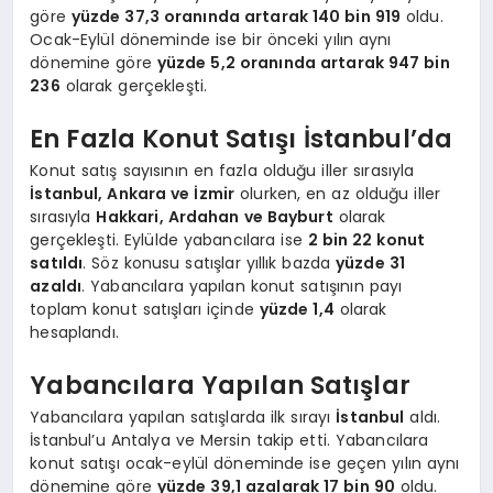
göre
yüzde 37,3 oranında artarak 140 bin 919
oldu.
Ocak-Eylül döneminde ise bir önceki yılın aynı
dönemine göre
yüzde 5,2 oranında artarak 947 bin
236
olarak gerçekleşti.
En Fazla Konut Satışı İstanbul’da
Konut satış sayısının en fazla olduğu iller sırasıyla
İstanbul, Ankara ve İzmir
olurken, en az olduğu iller
sırasıyla
Hakkari, Ardahan ve Bayburt
olarak
gerçekleşti. Eylülde yabancılara ise
2 bin 22 konut
satıldı
. Söz konusu satışlar yıllık bazda
yüzde 31
azaldı
. Yabancılara yapılan konut satışının payı
toplam konut satışları içinde
yüzde 1,4
olarak
hesaplandı.
Yabancılara Yapılan Satışlar
Yabancılara yapılan satışlarda ilk sırayı
İstanbul
aldı.
İstanbul’u Antalya ve Mersin takip etti. Yabancılara
konut satışı ocak-eylül döneminde ise geçen yılın aynı
dönemine göre
yüzde 39,1 azalarak 17 bin 90
oldu.