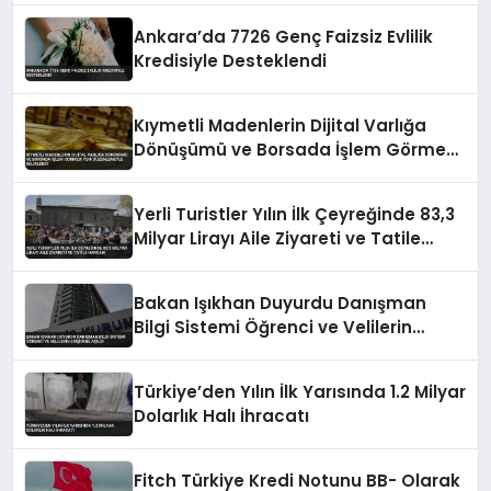
Ankara’da 7726 Genç Faizsiz Evlilik
Kredisiyle Desteklendi
Kıymetli Madenlerin Dijital Varlığa
Dönüşümü ve Borsada İşlem Görmesi
Yeni Düzenlemeyle Belirlendi
Yerli Turistler Yılın İlk Çeyreğinde 83,3
Milyar Lirayı Aile Ziyareti ve Tatile
Harcadı
Bakan Işıkhan Duyurdu Danışman
Bilgi Sistemi Öğrenci ve Velilerin
Erişimine Açıldı
Türkiye’den Yılın İlk Yarısında 1.2 Milyar
Dolarlık Halı İhracatı
Fitch Türkiye Kredi Notunu BB- Olarak