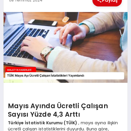
Paylaş
08 Temmuz 2024
EKONOMI
MAGAZIN
SAĞLIK
SIYASET
SPOR
TEKNOLOJI
Mayıs Ayında Ücretli Çalışan
Sayısı Yüzde 4,3 Arttı
Türkiye İstatistik Kurumu (TÜİK)
, mayıs ayına ilişkin
ücretli çalışan istatistiklerini duyurdu. Buna göre,