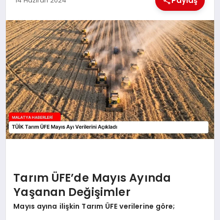
Paylaş
14 Haziran 2024
EKONOMI
MAGAZIN
SAĞLIK
SIYASET
SPOR
TEKNOLOJI
Tarım ÜFE’de Mayıs Ayında
Yaşanan Değişimler
Mayıs ayına ilişkin Tarım ÜFE verilerine göre;