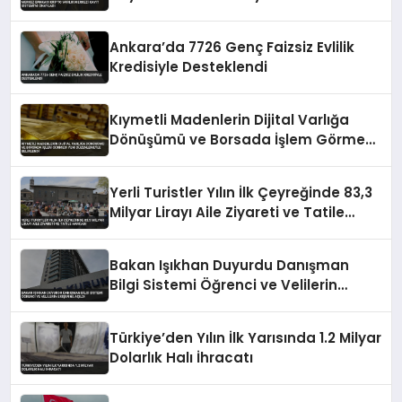
Ankara’da 7726 Genç Faizsiz Evlilik
Kredisiyle Desteklendi
Kıymetli Madenlerin Dijital Varlığa
Dönüşümü ve Borsada İşlem Görmesi
Yeni Düzenlemeyle Belirlendi
Yerli Turistler Yılın İlk Çeyreğinde 83,3
Milyar Lirayı Aile Ziyareti ve Tatile
Harcadı
Bakan Işıkhan Duyurdu Danışman
Bilgi Sistemi Öğrenci ve Velilerin
Erişimine Açıldı
Türkiye’den Yılın İlk Yarısında 1.2 Milyar
Dolarlık Halı İhracatı