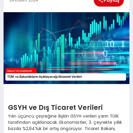
Paylaş
29 Kasım 2024
EKONOMI
MAGAZIN
SAĞLIK
SIYASET
SPOR
TEKNOLOJI
GSYH ve Dış Ticaret Verileri
Yılın üçüncü çeyreğine ilişkin GSYH verileri yarın TÜİK
tarafından açıklanacak. Ekonomistler, 3. çeyrekte yıllık
bazda %2,64’lük bir artış öngörüyor. Ticaret Bakanı,