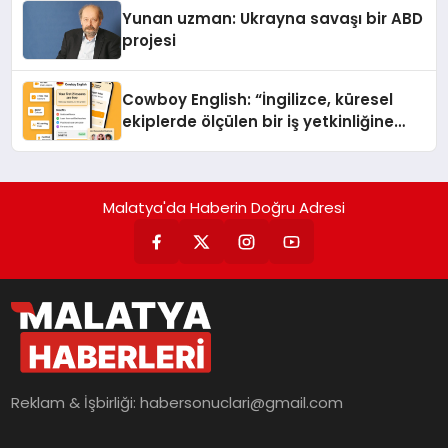
Yunan uzman: Ukrayna savaşı bir ABD
projesi
Cowboy English: “İngilizce, küresel
ekiplerde ölçülen bir iş yetkinliğine
dönüşüyor”
Malatya'da Haberin Doğru Adresi
Reklam & İşbirliği:
habersonuclari@gmail.com