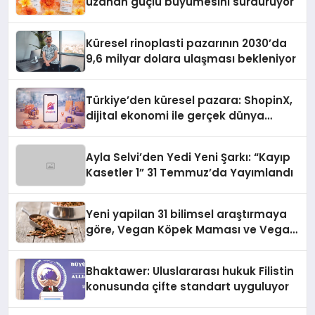
uzanan güçlü büyümesini sürdürüyor
Küresel rinoplasti pazarının 2030’da
9,6 milyar dolara ulaşması bekleniyor
Türkiye’den küresel pazara: ShopinX,
dijital ekonomi ile gerçek dünya
alışverişini bir araya getirmeyi
hedefliyor
Ayla Selvi’den Yedi Yeni Şarkı: “Kayıp
Kasetler 1” 31 Temmuz’da Yayımlandı
Yeni yapilan 31 bilimsel araştırmaya
göre, Vegan Köpek Maması ve Vegan
Kedi Mamasının İyi Sindirildiğini
Ortaya Koydu
Bhaktawer: Uluslararası hukuk Filistin
konusunda çifte standart uyguluyor