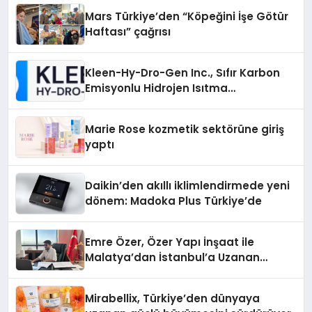
Mars Türkiye’den “Köpeğini İşe Götür
Haftası” çağrısı
Kleen-Hy-Dro-Gen Inc., Sıfır Karbon
Emisyonlu Hidrojen Isıtma
Teknolojisinde ISO ve TSSA
Düzenleyici Onaylarını Aldı
Marie Rose kozmetik sektörüne giriş
yaptı
Daikin’den akıllı iklimlendirmede yeni
dönem: Madoka Plus Türkiye’de
Emre Özer, Özer Yapı İnşaat ile
Malatya’dan İstanbul’a Uzanan
Başarı Hikâyesi Yazıyor
Mirabellix, Türkiye’den dünyaya