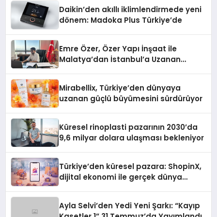
Daikin’den akıllı iklimlendirmede yeni
dönem: Madoka Plus Türkiye’de
Emre Özer, Özer Yapı İnşaat ile
Malatya’dan İstanbul’a Uzanan
Başarı Hikâyesi Yazıyor
Mirabellix, Türkiye’den dünyaya
uzanan güçlü büyümesini sürdürüyor
Küresel rinoplasti pazarının 2030’da
9,6 milyar dolara ulaşması bekleniyor
Türkiye’den küresel pazara: ShopinX,
dijital ekonomi ile gerçek dünya
alışverişini bir araya getirmeyi
hedefliyor
Ayla Selvi’den Yedi Yeni Şarkı: “Kayıp
Kasetler 1” 31 Temmuz’da Yayımlandı