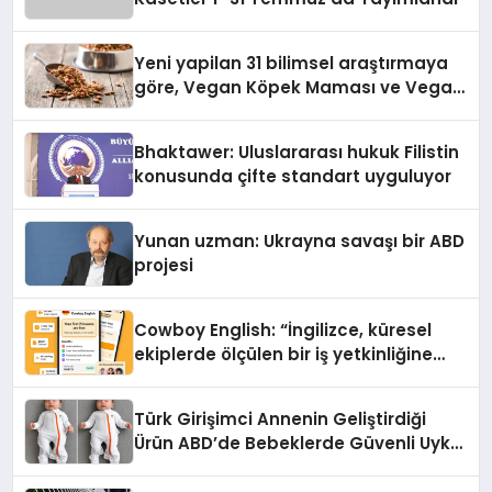
Yeni yapilan 31 bilimsel araştırmaya
göre, Vegan Köpek Maması ve Vegan
Kedi Mamasının İyi Sindirildiğini
Ortaya Koydu
Bhaktawer: Uluslararası hukuk Filistin
konusunda çifte standart uyguluyor
Yunan uzman: Ukrayna savaşı bir ABD
projesi
Cowboy English: “İngilizce, küresel
ekiplerde ölçülen bir iş yetkinliğine
dönüşüyor”
Türk Girişimci Annenin Geliştirdiği
Ürün ABD’de Bebeklerde Güvenli Uyku
Standardına Yeni Bir Bakış Açısı
Getiriyor.