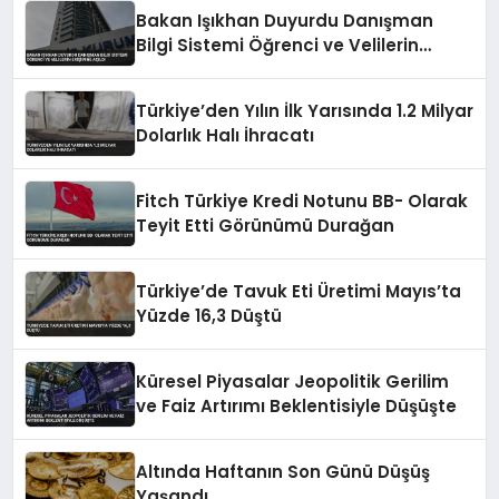
Bakan Işıkhan Duyurdu Danışman
Bilgi Sistemi Öğrenci ve Velilerin
Erişimine Açıldı
Türkiye’den Yılın İlk Yarısında 1.2 Milyar
Dolarlık Halı İhracatı
Fitch Türkiye Kredi Notunu BB- Olarak
Teyit Etti Görünümü Durağan
Türkiye’de Tavuk Eti Üretimi Mayıs’ta
Yüzde 16,3 Düştü
Küresel Piyasalar Jeopolitik Gerilim
ve Faiz Artırımı Beklentisiyle Düşüşte
Altında Haftanın Son Günü Düşüş
Yaşandı