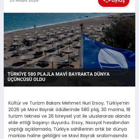
Paylaş
25 Mayıs 2026
EKONOMI
MAGAZIN
SAĞLIK
SIYASET
SPOR
TEKNOLOJI
Kültür ve Turizm Bakanı Mehmet Nuri Ersoy, Türkiye’nin
2026 yılı Mavi Bayrak ödüllerinde 580 plaj, 30 marina, 18
turizm teknesi ve 26 bireysel yat ile uluslararası alanda
elde ettiği başarıyı duyurdu. Ersoy, Nsosyal hesabından
yaptığı açıklamada, Türkiye sahillerinin artık bir dünya
markası haline geldiğini ve Mavi Bayrak sıralamasında