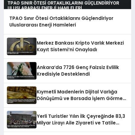
TPAO Sınır Ötesi Ortaklıklarını Güçlendiriyor
Uluslararası Enerji Hamleleri
Merkez Bankası Kripto Varlık Merkezi
Kayıt Sistemi’ni Onayladı
Ankara’da 7726 Genç Faizsiz Evlilik
Kredisiyle Desteklendi
Kıymetli Madenlerin Dijital Varlığa
Dönüşümü ve Borsada İşlem Görmesi
Yeni Düzenlemeyle Belirlendi
Yerli Turistler Yılın İlk Çeyreğinde 83,3
Milyar Lirayı Aile Ziyareti ve Tatile
Harcadı