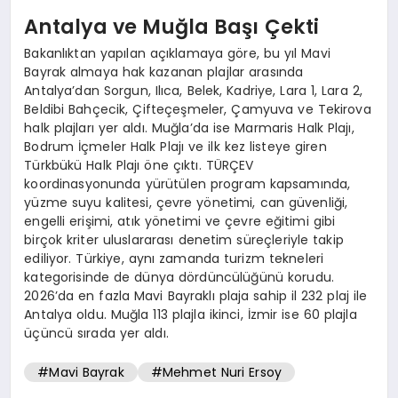
Antalya ve Muğla Başı Çekti
Bakanlıktan yapılan açıklamaya göre, bu yıl Mavi
Bayrak almaya hak kazanan plajlar arasında
Antalya’dan Sorgun, Ilıca, Belek, Kadriye, Lara 1, Lara 2,
Beldibi Bahçecik, Çifteçeşmeler, Çamyuva ve Tekirova
halk plajları yer aldı. Muğla’da ise Marmaris Halk Plajı,
Bodrum İçmeler Halk Plajı ve ilk kez listeye giren
Türkbükü Halk Plajı öne çıktı. TÜRÇEV
koordinasyonunda yürütülen program kapsamında,
yüzme suyu kalitesi, çevre yönetimi, can güvenliği,
engelli erişimi, atık yönetimi ve çevre eğitimi gibi
birçok kriter uluslararası denetim süreçleriyle takip
ediliyor. Türkiye, aynı zamanda turizm tekneleri
kategorisinde de dünya dördüncülüğünü korudu.
2026’da en fazla Mavi Bayraklı plaja sahip il 232 plaj ile
Antalya oldu. Muğla 113 plajla ikinci, İzmir ise 60 plajla
üçüncü sırada yer aldı.
#Mavi Bayrak
#Mehmet Nuri Ersoy