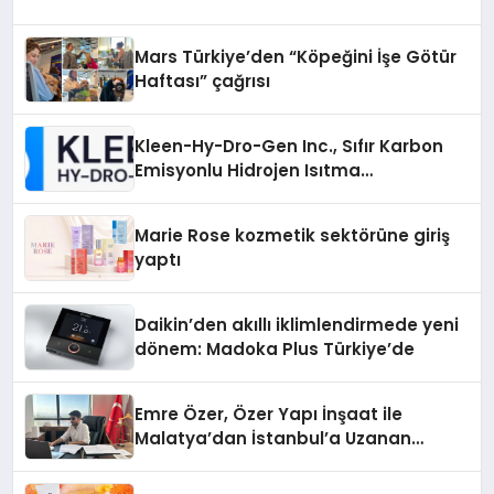
Mars Türkiye’den “Köpeğini İşe Götür
Haftası” çağrısı
Kleen-Hy-Dro-Gen Inc., Sıfır Karbon
Emisyonlu Hidrojen Isıtma
Teknolojisinde ISO ve TSSA
Düzenleyici Onaylarını Aldı
Marie Rose kozmetik sektörüne giriş
yaptı
Daikin’den akıllı iklimlendirmede yeni
dönem: Madoka Plus Türkiye’de
Emre Özer, Özer Yapı İnşaat ile
Malatya’dan İstanbul’a Uzanan
Başarı Hikâyesi Yazıyor