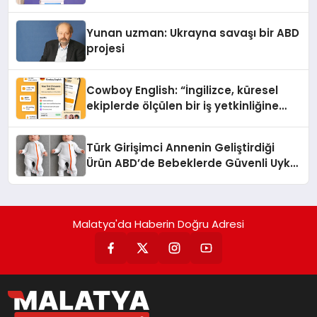
Yunan uzman: Ukrayna savaşı bir ABD
projesi
Cowboy English: “İngilizce, küresel
ekiplerde ölçülen bir iş yetkinliğine
dönüşüyor”
Türk Girişimci Annenin Geliştirdiği
Ürün ABD’de Bebeklerde Güvenli Uyku
Standardına Yeni Bir Bakış Açısı
Getiriyor.
Malatya'da Haberin Doğru Adresi