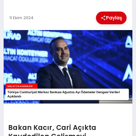
EKONOMI
Paylaş
11 Ekim 2024
MAGAZIN
SAĞLIK
SIYASET
SPOR
TEKNOLOJI
Bakan Kacır, Cari Açıkta