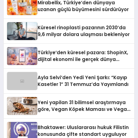
Mirabellix, Türkiye’den dünyaya
uzanan güçlü büyümesini sürdürüyor
Küresel rinoplasti pazarının 2030’da
9,6 milyar dolara ulaşması bekleniyor
Türkiye’den küresel pazara: ShopinX,
dijital ekonomi ile gerçek dünya
alışverişini bir araya getirmeyi
hedefliyor
Ayla Selvi’den Yedi Yeni Şarkı: “Kayıp
Kasetler 1” 31 Temmuz’da Yayımlandı
Yeni yapilan 31 bilimsel araştırmaya
göre, Vegan Köpek Maması ve Vegan
Kedi Mamasının İyi Sindirildiğini
Ortaya Koydu
Bhaktawer: Uluslararası hukuk Filistin
konusunda çifte standart uyguluyor