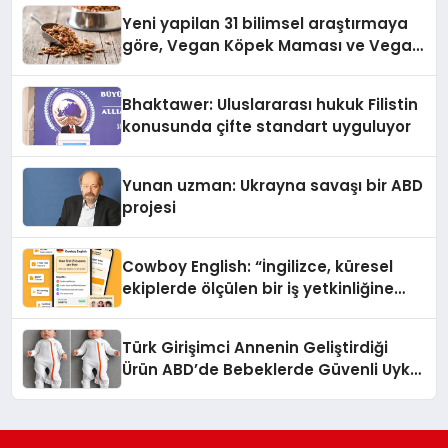
Yeni yapilan 31 bilimsel araştırmaya
göre, Vegan Köpek Maması ve Vegan
Kedi Mamasının İyi Sindirildiğini
Ortaya Koydu
Bhaktawer: Uluslararası hukuk Filistin
konusunda çifte standart uyguluyor
Yunan uzman: Ukrayna savaşı bir ABD
projesi
Cowboy English: “İngilizce, küresel
ekiplerde ölçülen bir iş yetkinliğine
dönüşüyor”
Türk Girişimci Annenin Geliştirdiği
Ürün ABD’de Bebeklerde Güvenli Uyku
Standardına Yeni Bir Bakış Açısı
Getiriyor.