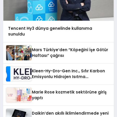
Tencent Hy3 dünya genelinde kullanıma
sunuldu
Mars Türkiye’den “Köpeğini İşe Götür
Haftası” çağrısı
Kleen-Hy-Dro-Gen Inc., Sıfır Karbon
Emisyonlu Hidrojen Isıtma
Teknolojisinde ISO ve TSSA
Düzenleyici Onaylarını Aldı
Marie Rose kozmetik sektörüne giriş
yaptı
Daikin’den akıllı iklimlendirmede yeni