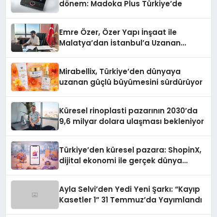
dönem: Madoka Plus Türkiye’de
Emre Özer, Özer Yapı İnşaat ile
Malatya’dan İstanbul’a Uzanan
Başarı Hikâyesi Yazıyor
Mirabellix, Türkiye’den dünyaya
uzanan güçlü büyümesini sürdürüyor
Küresel rinoplasti pazarının 2030’da
9,6 milyar dolara ulaşması bekleniyor
Türkiye’den küresel pazara: ShopinX,
dijital ekonomi ile gerçek dünya
alışverişini bir araya getirmeyi
hedefliyor
Ayla Selvi’den Yedi Yeni Şarkı: “Kayıp
Kasetler 1” 31 Temmuz’da Yayımlandı