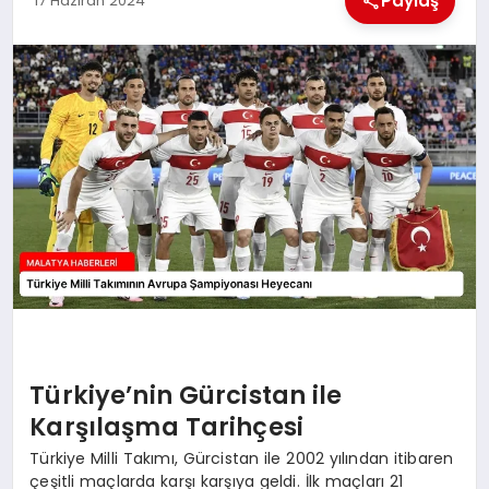
Paylaş
17 Haziran 2024
EKONOMI
MAGAZIN
SAĞLIK
SIYASET
SPOR
TEKNOLOJI
Türkiye’nin Gürcistan ile
Karşılaşma Tarihçesi
Türkiye Milli Takımı, Gürcistan ile 2002 yılından itibaren
çeşitli maçlarda karşı karşıya geldi. İlk maçları 21