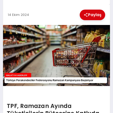
EKONOMI
Paylaş
14 Ekim 2024
MAGAZIN
SAĞLIK
SIYASET
SPOR
TEKNOLOJI
TPF, Ramazan Ayında