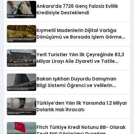
Ankara’da 7726 Genç Faizsiz Evlilik
Kredisiyle Desteklendi
Kıymetli Madenlerin Dijital Varlığa
Dönüşümü ve Borsada İşlem Görmesi
Yeni Düzenlemeyle Belirlendi
Yerli Turistler Yılın İlk Çeyreğinde 83,3
Milyar Lirayı Aile Ziyareti ve Tatile
Harcadı
Bakan Işıkhan Duyurdu Danışman
Bilgi Sistemi Öğrenci ve Velilerin
Erişimine Açıldı
Türkiye’den Yılın İlk Yarısında 1.2 Milyar
Dolarlık Halı İhracatı
Fitch Türkiye Kredi Notunu BB- Olarak
Teyit Etti Görünümü Durağan