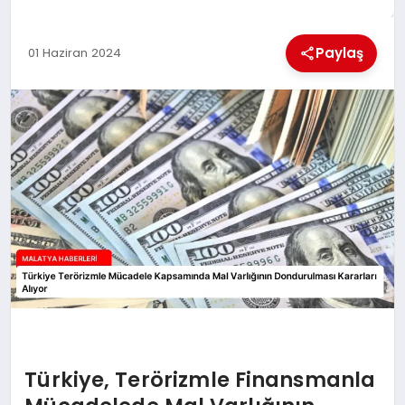
EKONOMI
Paylaş
01 Haziran 2024
MAGAZIN
SAĞLIK
SIYASET
SPOR
TEKNOLOJI
Türkiye, Terörizmle Finansmanla