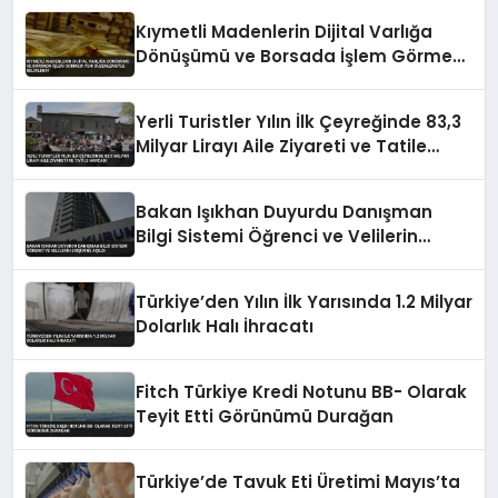
Kıymetli Madenlerin Dijital Varlığa
Dönüşümü ve Borsada İşlem Görmesi
Yeni Düzenlemeyle Belirlendi
Yerli Turistler Yılın İlk Çeyreğinde 83,3
Milyar Lirayı Aile Ziyareti ve Tatile
Harcadı
Bakan Işıkhan Duyurdu Danışman
Bilgi Sistemi Öğrenci ve Velilerin
Erişimine Açıldı
Türkiye’den Yılın İlk Yarısında 1.2 Milyar
Dolarlık Halı İhracatı
Fitch Türkiye Kredi Notunu BB- Olarak
Teyit Etti Görünümü Durağan
Türkiye’de Tavuk Eti Üretimi Mayıs’ta