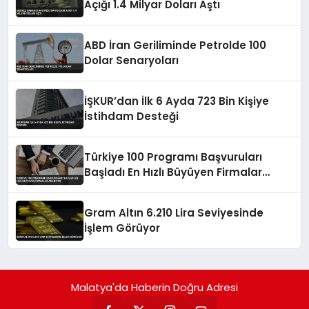
Açığı 1.4 Milyar Doları Aştı
ABD İran Geriliminde Petrolde 100
Dolar Senaryoları
İŞKUR’dan İlk 6 Ayda 723 Bin Kişiye
İstihdam Desteği
Türkiye 100 Programı Başvuruları
Başladı En Hızlı Büyüyen Firmalar
Aranıyor
Gram Altın 6.210 Lira Seviyesinde
İşlem Görüyor
Malatya'da Haberin Doğru Adresi