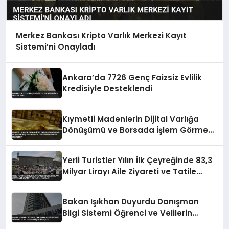
Merkez Bankası Kripto Varlık Merkezi Kayıt
Sistemi’ni Onayladı
Ankara’da 7726 Genç Faizsiz Evlilik
Kredisiyle Desteklendi
Kıymetli Madenlerin Dijital Varlığa
Dönüşümü ve Borsada İşlem Görmesi
Yeni Düzenlemeyle Belirlendi
Yerli Turistler Yılın İlk Çeyreğinde 83,3
Milyar Lirayı Aile Ziyareti ve Tatile
Harcadı
Bakan Işıkhan Duyurdu Danışman
Bilgi Sistemi Öğrenci ve Velilerin
Erişimine Açıldı