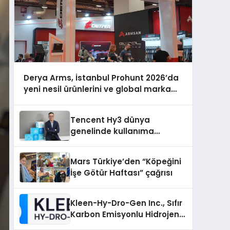
Derya Arms, İstanbul Prohunt 2026’da
yeni nesil ürünlerini ve global marka
vizyonunu sergiledi
Tencent Hy3 dünya
genelinde kullanıma
sunuldu
Mars Türkiye’den “Köpeğini
İşe Götür Haftası” çağrısı
Kleen-Hy-Dro-Gen Inc., Sıfır
Karbon Emisyonlu Hidrojen
Isıtma Teknolojisinde ISO ve