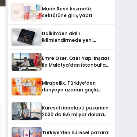
TSSA Düzenleyici Onaylarını
Marie Rose kozmetik
Aldı
sektörüne giriş yaptı
Daikin’den akıllı
iklimlendirmede yeni
dönem: Madoka Plus
Türkiye’de
Emre Özer, Özer Yapı İnşaat
ile Malatya’dan İstanbul’a
Uzanan Başarı Hikâyesi
Yazıyor
Mirabellix, Türkiye’den
dünyaya uzanan güçlü
büyümesini sürdürüyor
Küresel rinoplasti pazarının
2030’da 9,6 milyar dolara
ulaşması bekleniyor
Türkiye’den küresel pazara: