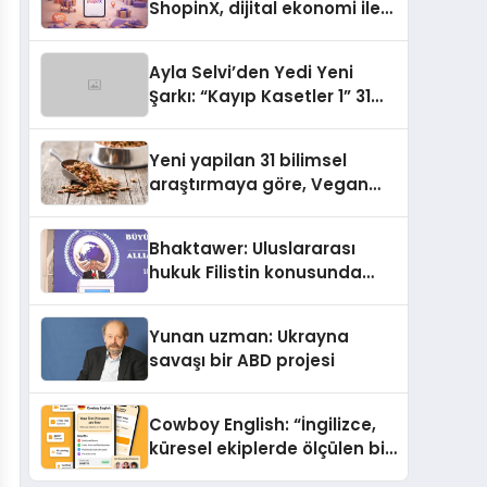
ShopinX, dijital ekonomi ile
gerçek dünya alışverişini bir
araya getirmeyi hedefliyor
Ayla Selvi’den Yedi Yeni
Şarkı: “Kayıp Kasetler 1” 31
Temmuz’da Yayımlandı
Yeni yapilan 31 bilimsel
araştırmaya göre, Vegan
Köpek Maması ve Vegan
Kedi Mamasının İyi
Bhaktawer: Uluslararası
Sindirildiğini Ortaya Koydu
hukuk Filistin konusunda
çifte standart uyguluyor
Yunan uzman: Ukrayna
savaşı bir ABD projesi
Cowboy English: “İngilizce,
küresel ekiplerde ölçülen bir
iş yetkinliğine dönüşüyor”