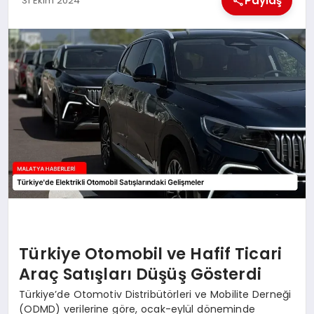
Paylaş
31 Ekim 2024
EKONOMI
MAGAZIN
SAĞLIK
SIYASET
SPOR
TEKNOLOJI
Türkiye Otomobil ve Hafif Ticari
Araç Satışları Düşüş Gösterdi
Türkiye’de Otomotiv Distribütörleri ve Mobilite Derneği
(ODMD) verilerine göre, ocak-eylül döneminde