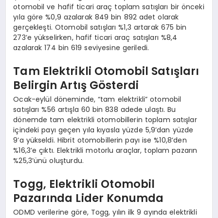
otomobil ve hafif ticari araç toplam satışları bir önceki
yıla göre %0,9 azalarak 849 bin 892 adet olarak
gerçekleşti. Otomobil satışları %1,3 artarak 675 bin
273’e yükselirken, hafif ticari araç satışları %8,4
azalarak 174 bin 619 seviyesine geriledi.
Tam Elektrikli Otomobil Satışları
Belirgin Artış Gösterdi
Ocak-eylül döneminde, “tam elektrikli” otomobil
satışları %56 artışla 60 bin 838 adede ulaştı. Bu
dönemde tam elektrikli otomobillerin toplam satışlar
içindeki payı geçen yıla kıyasla yüzde 5,9’dan yüzde
9’a yükseldi. Hibrit otomobillerin payı ise %10,8’den
%16,3’e çıktı. Elektrikli motorlu araçlar, toplam pazarın
%25,3’ünü oluşturdu.
Togg, Elektrikli Otomobil
Pazarında Lider Konumda
ODMD verilerine göre, Togg, yılın ilk 9 ayında elektrikli