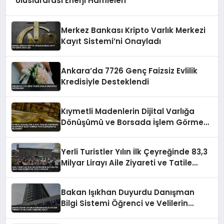
Uluslararası Enerji Hamleleri
Merkez Bankası Kripto Varlık Merkezi
Kayıt Sistemi’ni Onayladı
Ankara’da 7726 Genç Faizsiz Evlilik
Kredisiyle Desteklendi
Kıymetli Madenlerin Dijital Varlığa
Dönüşümü ve Borsada İşlem Görmesi
Yeni Düzenlemeyle Belirlendi
Yerli Turistler Yılın İlk Çeyreğinde 83,3
Milyar Lirayı Aile Ziyareti ve Tatile
Harcadı
Bakan Işıkhan Duyurdu Danışman
Bilgi Sistemi Öğrenci ve Velilerin
Erişimine Açıldı