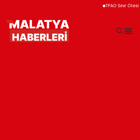
TPAO Sınır Ötesi Ortakl