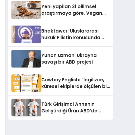
Yeni yapilan 31 bilimsel
araştırmaya göre, Vegan
Köpek Maması ve Vegan
Kedi Mamasının İyi
Bhaktawer: Uluslararası
Sindirildiğini Ortaya Koydu
hukuk Filistin konusunda
çifte standart uyguluyor
Yunan uzman: Ukrayna
savaşı bir ABD projesi
Cowboy English: “İngilizce,
küresel ekiplerde ölçülen bir
iş yetkinliğine dönüşüyor”
Türk Girişimci Annenin
Geliştirdiği Ürün ABD’de
Bebeklerde Güvenli Uyku
Standardına Yeni Bir Bakış
Açısı Getiriyor.