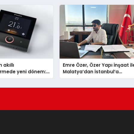
TSSA Düzenleyici Onaylarını
Aldı
 akıllı
Emre Özer, Özer Yapı İnşaat il
dirmede yeni dönem:
Malatya’dan İstanbul’a
lus Türkiye’de
Uzanan Başarı Hikâyesi
Yazıyor