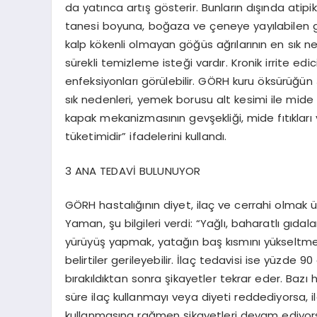
da yatınca artış gösterir. Bunların dışında atipik 
tanesi boyuna, boğaza ve çeneye yayılabilen göğüs
kalp kökenli olmayan göğüs ağrılarının en sık ne
sürekli temizleme isteği vardır. Kronik irrite edi
enfeksiyonları görülebilir. GÖRH kuru öksürüğün 
sık nedenleri, yemek borusu alt kesimi ile mid
kapak mekanizmasının gevşekliği, mide fıtıkları 
tüketimidir” ifadelerini kullandı.
3 ANA TEDAVİ BULUNUYOR
GÖRH hastalığının diyet, ilaç ve cerrahi olmak
Yaman, şu bilgileri verdi: “Yağlı, baharatlı gıd
yürüyüş yapmak, yatağın baş kısmını yükseltmek 
belirtiler gerileyebilir. İlaç tedavisi ise yüzde 
bırakıldıktan sonra şikayetler tekrar eder. Bazı h
süre ilaç kullanmayı veya diyeti reddediyorsa, i
kullanmasına rağmen şikayetleri devam ediyorsa