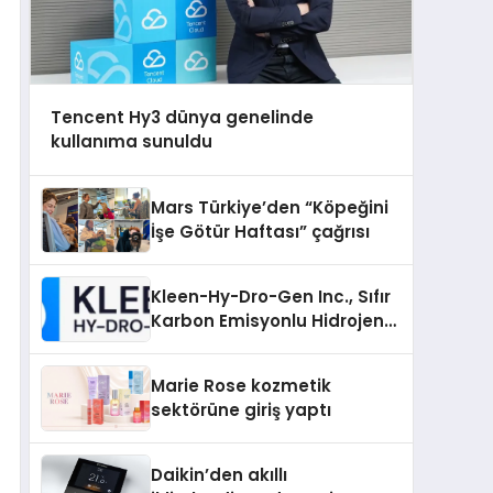
Tencent Hy3 dünya genelinde
kullanıma sunuldu
Mars Türkiye’den “Köpeğini
İşe Götür Haftası” çağrısı
Kleen-Hy-Dro-Gen Inc., Sıfır
Karbon Emisyonlu Hidrojen
Isıtma Teknolojisinde ISO ve
TSSA Düzenleyici Onaylarını
Marie Rose kozmetik
Aldı
sektörüne giriş yaptı
Daikin’den akıllı