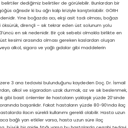
belirtiler dediğimiz belirtiler de görülebilir. Bunlardan bir
 ağrısıdır ki bu ağrı kalp kriziyle karıştırılabilir. GÖRH
denidir. Yine boğazda acı, ekşi asit tadı olması, boğazı
ci öksürük, dirençli – sık tekrar eden üst solunum yolu
3’üncü en sık nedenidir. Bir çok sebebi olmakla birlikte en
e üst kesimi arasında olması gereken kaslardan oluşan
veya alkol, sigara ve yağlı gıdalar gibi maddelerin
 üzere 3 ana tedavisi bulunduğunu kaydeden Doç. Dr. İsmail
alardan, alkol ve sigaradan uzak durmak, az ve sık beslenmek,
gibi basit önlemler ile hastaların yaklaşık yüzde 20’sinde
90 oranında başarılıdır. Fakat hastaların yüzde 80-90’ında ilaç
astalarda ilacın sürekli kullanımı gerekli olabilir. Hasta uzun
laca bağlı yan etkiler varsa, hasta uzun süre ilaç
, büyük bir mide fıtığı varsa bu hastalarda cerrahi tedavi