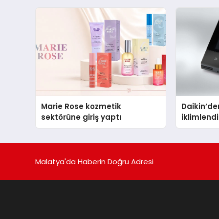
Marie Rose kozmetik
Daikin’den
sektörüne giriş yaptı
iklimlen
Madoka P
Malatya'da Haberin Doğru Adresi