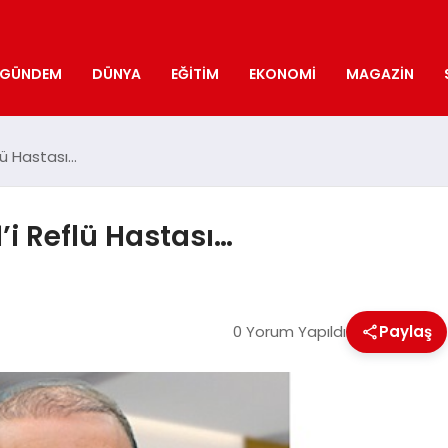
GÜNDEM
DÜNYA
EĞITIM
EKONOMI
MAGAZIN
flü Hastası…
’i Reflü Hastası…
0 Yorum Yapıldı
Paylaş