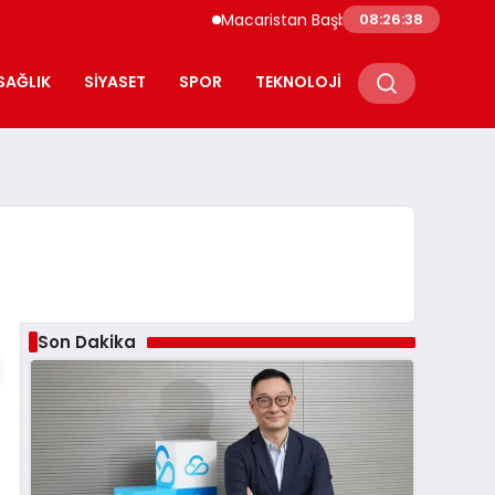
Macaristan Başbakanı Duyurdu Paks Nükleer 
08:26:39
SAĞLIK
SIYASET
SPOR
TEKNOLOJI
Son Dakika