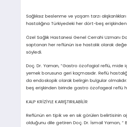
Sağlıksız beslenme ve yaşam tarzı alışkanlıkla
hastalığına Türkiyedeki her dört-beş erişkinden 
Özel Sağlık Hastanesi Genel Cerrahi Uzmanı Doç
saptanan her reflünün ise hastalık olarak değe
söyledi.
Doç. Dr. Yaman, “Gastro özofagial reflü, mide i
yemek borusuna geri kaçmasıdır. Reflü hastalığı d
da endoskopik olarak belirgin bulgular olmalıdır.
beş erişkinden birinde gastro özofageal reflü ha
KALP KRİZİYLE KARIŞTIRILABİLİR
Reflünün en tipik ve en sık görülen belirtisini
olduğunu dile getiren Doç. Dr. İsmail Yaman, “ B