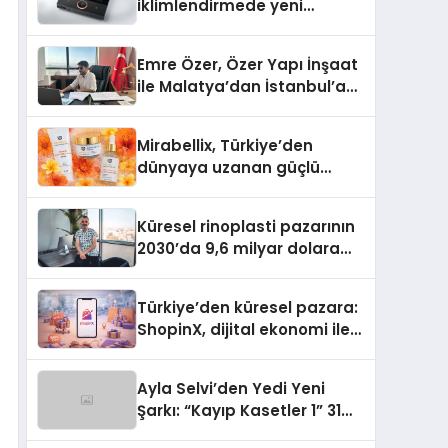
iklimlendirmede yeni
dönem: Madoka Plus
Türkiye’de
Emre Özer, Özer Yapı İnşaat
ile Malatya’dan İstanbul’a
Uzanan Başarı Hikâyesi
Yazıyor
Mirabellix, Türkiye’den
dünyaya uzanan güçlü
büyümesini sürdürüyor
Küresel rinoplasti pazarının
2030’da 9,6 milyar dolara
ulaşması bekleniyor
Türkiye’den küresel pazara:
ShopinX, dijital ekonomi ile
gerçek dünya alışverişini bir
araya getirmeyi hedefliyor
Ayla Selvi’den Yedi Yeni
Şarkı: “Kayıp Kasetler 1” 31
Temmuz’da Yayımlandı