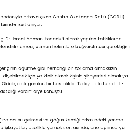
rı nedeniyle ortaya çıkan Gastro Özofageal Reflü (GÖRH)
birinde rastlanıyor.
. Dr. İsmail Yaman, tesadüfi olarak yapılan tetkiklerde
rlendirilmemesi, uzman hekimlere başvurulması gerektiğini
çeriğinin öğürme gibi herhangi bir zorlama olmaksızın
iyebilmek için ya klinik olarak kişinin şikayetleri olmalı ya
 Oldukça sık görülen bir hastalıktır. Türkiyedeki her dört-
stalığı vardır” diye konuştu.
n ağıza acı su gelmesi ve göğüs kemiği arkasındaki yanma
u şikayetler, özellikle yemek sonrasında, öne eğilince ya