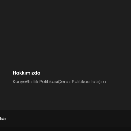
Hakkımızda
Künye
Gizlilik Politikası
Çerez Politikası
İletişim
dır.