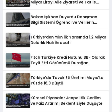
Milyar Lirayı Aile Ziyareti ve Tatile
Harcadı
Bakan Işıkhan Duyurdu Danışman
Bilgi Sistemi Öğrenci ve Velilerin
Erişimine Açıldı
Türkiye’den Yılın İlk Yarısında 1.2 Milyar
Dolarlık Halı İhracatı
Fitch Türkiye Kredi Notunu BB- Olarak
Teyit Etti Görünümü Durağan
Türkiye’de Tavuk Eti Üretimi Mayıs’ta
Yüzde 16,3 Düştü
Küresel Piyasalar Jeopolitik Gerilim
ve Faiz Artırımı Beklentisiyle Düşüşte