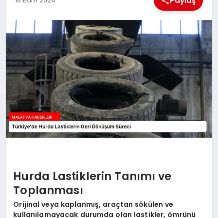
Paylaş
16 Ekim 2024
EKONOMI
MAGAZIN
SAĞLIK
SIYASET
SPOR
TEKNOLOJI
Hurda Lastiklerin Tanımı ve
Toplanması
Orijinal veya kaplanmış, araçtan sökülen ve
kullanılamayacak durumda olan lastikler, ömrünü