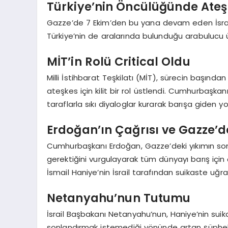
Türkiye’nin Öncülüğünde Ateş
Gazze’de 7 Ekim’den bu yana devam eden İsrail
Türkiye’nin de aralarında bulunduğu arabulucu ü
MİT’in Rolü Critical Oldu
Milli İstihbarat Teşkilatı (MİT), sürecin başından
ateşkes için kilit bir rol üstlendi. Cumhurbaşka
taraflarla sıkı diyaloglar kurarak barışa giden yol
Erdoğan’ın Çağrısı ve Gazze’d
Cumhurbaşkanı Erdoğan, Gazze’deki yıkımın sona e
gerektiğini vurgulayarak tüm dünyayı barış iç
İsmail Haniye’nin İsrail tarafından suikaste uğr
Netanyahu’nun Tutumu
İsrail Başbakanı Netanyahu’nun, Haniye’nin sui
sonlandırmak istemediği yönünde artan şüphel