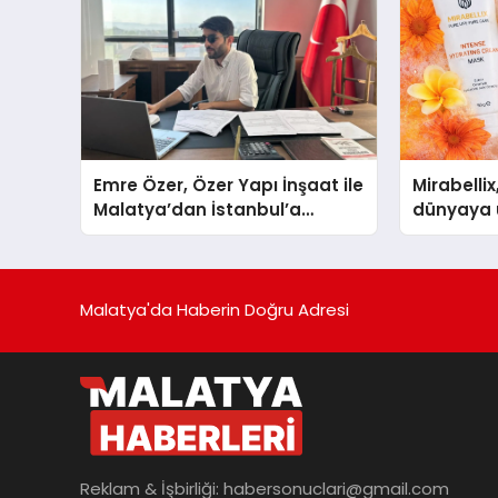
Emre Özer, Özer Yapı İnşaat ile
Mirabellix
Malatya’dan İstanbul’a
dünyaya 
Uzanan Başarı Hikâyesi
büyümesi
Yazıyor
Malatya'da Haberin Doğru Adresi
Reklam & İşbirliği:
habersonuclari@gmail.com