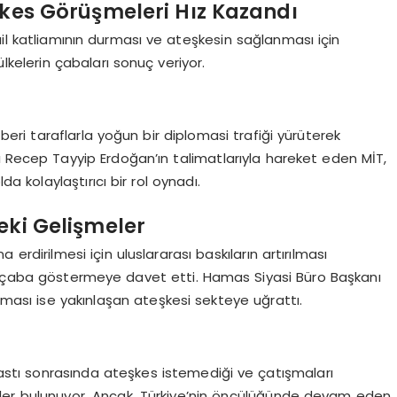
kes Görüşmeleri Hız Kazandı
 katliamının durması ve ateşkesin sağlanması için
lkelerin çabaları sonuç veriyor.
 beri taraflarla yoğun bir diplomasi trafiği yürüterek
nı Recep Tayyip Erdoğan’ın talimatlarıyla hareket eden MİT,
da kolaylaştırıcı bir rol oynadı.
eki Gelişmeler
rdirilmesi için uluslararası baskıların artırılması
in çaba göstermeye davet etti. Hamas Siyasi Büro Başkanı
aması ise yakınlaşan ateşkesi sekteye uğrattı.
kastı sonrasında ateşkes istemediği ve çatışmaları
er bulunuyor. Ancak, Türkiye’nin öncülüğünde devam eden