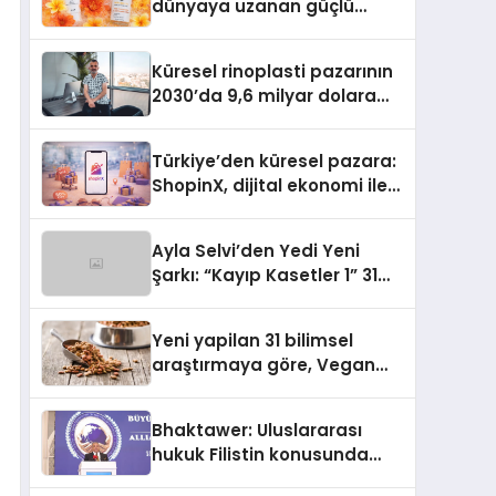
dünyaya uzanan güçlü
büyümesini sürdürüyor
Küresel rinoplasti pazarının
2030’da 9,6 milyar dolara
ulaşması bekleniyor
Türkiye’den küresel pazara:
ShopinX, dijital ekonomi ile
gerçek dünya alışverişini bir
araya getirmeyi hedefliyor
Ayla Selvi’den Yedi Yeni
Şarkı: “Kayıp Kasetler 1” 31
Temmuz’da Yayımlandı
Yeni yapilan 31 bilimsel
araştırmaya göre, Vegan
Köpek Maması ve Vegan
Kedi Mamasının İyi
Bhaktawer: Uluslararası
Sindirildiğini Ortaya Koydu
hukuk Filistin konusunda
çifte standart uyguluyor