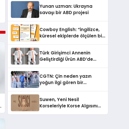
Yunan uzman: Ukrayna
savaşı bir ABD projesi
Cowboy English: “İngilizce,
küresel ekiplerde ölçülen bir
iş yetkinliğine dönüşüyor”
Türk Girişimci Annenin
Geliştirdiği Ürün ABD’de
Bebeklerde Güvenli Uyku
Standardına Yeni Bir Bakış
CGTN: Çin neden yazın
Açısı Getiriyor.
yoğun ilgi gören bir
destinasyon hâline geldi?
Suwen, Yeni Nesil
Korseleriyle Korse Algısını
Değiştiriyor