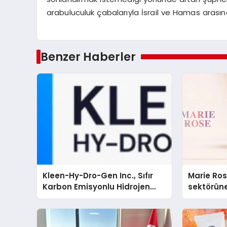
arabuluculuk çabalarıyla İsrail ve Hamas aras
Benzer Haberler
Kleen-Hy-Dro-Gen Inc., Sıfır
Marie Ro
Karbon Emisyonlu Hidrojen
sektörüne
Isıtma Teknolojisinde ISO ve
TSSA Düzenleyici Onaylarını
Aldı