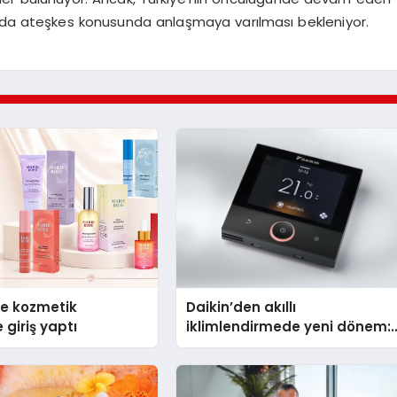
ında ateşkes konusunda anlaşmaya varılması bekleniyor.
se kozmetik
Daikin’den akıllı
 giriş yaptı
iklimlendirmede yeni dönem:
Madoka Plus Türkiye’de