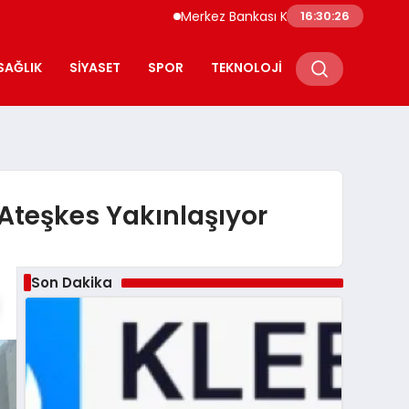
Merkez Bankası Kripto Varlık Merkezi Kayıt 
16:30:27
SAĞLIK
SIYASET
SPOR
TEKNOLOJI
Ateşkes Yakınlaşıyor
Son Dakika