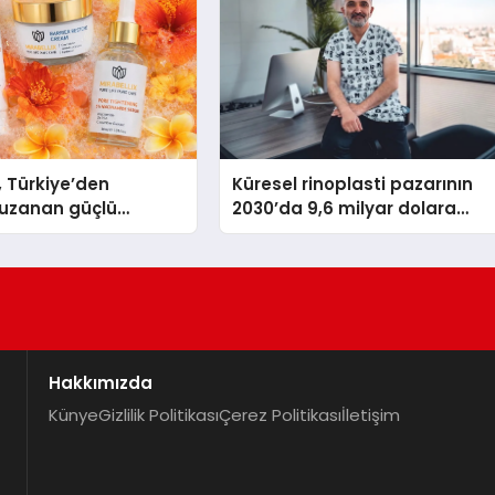
, Türkiye’den
Küresel rinoplasti pazarının
uzanan güçlü
2030’da 9,6 milyar dolara
ni sürdürüyor
ulaşması bekleniyor
Hakkımızda
Künye
Gizlilik Politikası
Çerez Politikası
İletişim