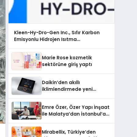
Kleen-Hy-Dro-Gen Inc., Sıfır Karbon
Emisyonlu Hidrojen Isıtma
Teknolojisinde ISO ve TSSA Düzenleyici
Onaylarını Aldı
Marie Rose kozmetik
sektörüne giriş yaptı
Daikin’den akıllı
iklimlendirmede yeni
dönem: Madoka Plus
Türkiye’de
Emre Özer, Özer Yapı İnşaat
ile Malatya’dan İstanbul’a
Uzanan Başarı Hikâyesi
Yazıyor
Mirabellix, Türkiye’den