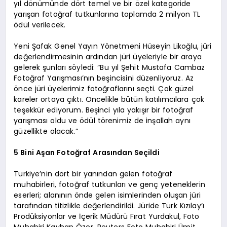
yıl dönümünde dört temel ve bir özel kategoride
yarışan fotoğraf tutkunlarına toplamda 2 milyon TL
ödül verilecek.
Yeni Şafak Genel Yayın Yönetmeni Hüseyin Likoğlu, jüri
değerlendirmesinin ardından jüri üyeleriyle bir araya
gelerek şunları söyledi: “Bu yıl Şehit Mustafa Cambaz
Fotoğraf Yarışması’nın beşincisini düzenliyoruz. Az
önce jüri üyelerimiz fotoğraflarını seçti. Çok güzel
kareler ortaya çıktı. Öncelikle bütün katılımcılara çok
teşekkür ediyorum. Beşinci yıla yakışır bir fotoğraf
yarışması oldu ve ödül törenimiz de inşallah aynı
güzellikte olacak.”
5 Bini Aşan Fotoğraf Arasından Seçildi
Türkiye’nin dört bir yanından gelen fotoğraf
muhabirleri, fotoğraf tutkunları ve genç yeteneklerin
eserleri; alanının önde gelen isimlerinden oluşan jüri
tarafından titizlikle değerlendirildi. Jüride Türk Kızılay’ı
Prodüksiyonlar ve İçerik Müdürü Fırat Yurdakul, Foto