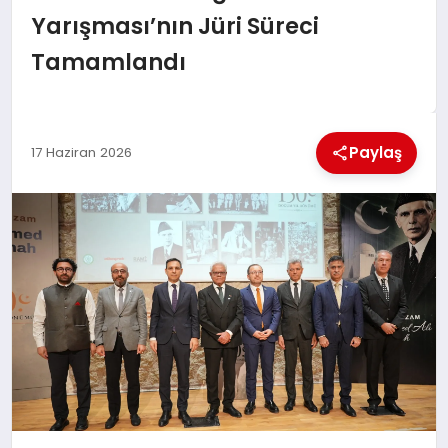
EKONOMI
Yarışması’nın Jüri Süreci
Tamamlandı
MAGAZIN
SAĞLIK
Paylaş
17 Haziran 2026
SIYASET
SPOR
TEKNOLOJI