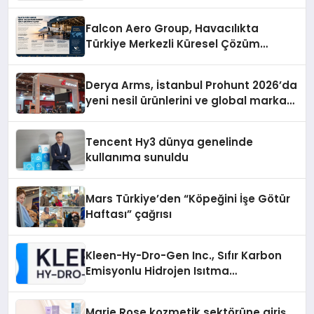
zenginleştiriyor’
Falcon Aero Group, Havacılıkta
Türkiye Merkezli Küresel Çözüm
Ortağı Olma Yolunda İlerliyor
Derya Arms, İstanbul Prohunt 2026’da
yeni nesil ürünlerini ve global marka
vizyonunu sergiledi
Tencent Hy3 dünya genelinde
kullanıma sunuldu
Mars Türkiye’den “Köpeğini İşe Götür
Haftası” çağrısı
Kleen-Hy-Dro-Gen Inc., Sıfır Karbon
Emisyonlu Hidrojen Isıtma
Teknolojisinde ISO ve TSSA
Düzenleyici Onaylarını Aldı
Marie Rose kozmetik sektörüne giriş