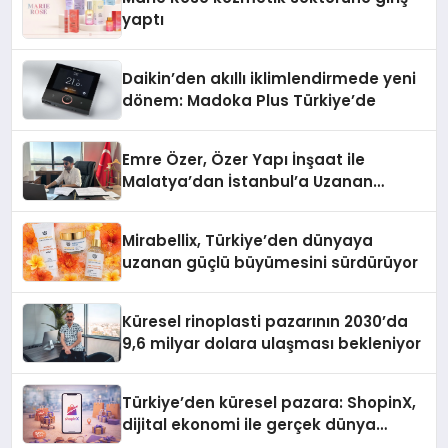
yaptı
Daikin’den akıllı iklimlendirmede yeni
dönem: Madoka Plus Türkiye’de
Emre Özer, Özer Yapı İnşaat ile
Malatya’dan İstanbul’a Uzanan
Başarı Hikâyesi Yazıyor
Mirabellix, Türkiye’den dünyaya
uzanan güçlü büyümesini sürdürüyor
Küresel rinoplasti pazarının 2030’da
9,6 milyar dolara ulaşması bekleniyor
Türkiye’den küresel pazara: ShopinX,
dijital ekonomi ile gerçek dünya
alışverişini bir araya getirmeyi