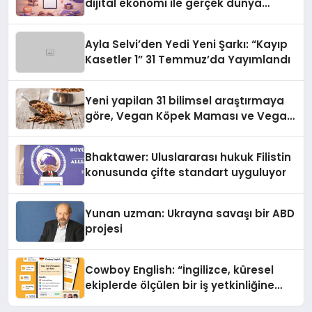
dijital ekonomi ile gerçek dünya
alışverişini bir araya getirmeyi
hedefliyor
Ayla Selvi’den Yedi Yeni Şarkı: “Kayıp
Kasetler 1” 31 Temmuz’da Yayımlandı
Yeni yapilan 31 bilimsel araştırmaya
göre, Vegan Köpek Maması ve Vegan
Kedi Mamasının İyi Sindirildiğini
Ortaya Koydu
Bhaktawer: Uluslararası hukuk Filistin
konusunda çifte standart uyguluyor
Yunan uzman: Ukrayna savaşı bir ABD
projesi
Cowboy English: “İngilizce, küresel
ekiplerde ölçülen bir iş yetkinliğine
dönüşüyor”