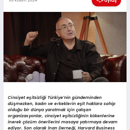
Paylaş
05 Kasım 2024
EKONOMI
MAGAZIN
SAĞLIK
SIYASET
SPOR
TEKNOLOJI
Cinsiyet eşitsizliği Türkiye’nin gündeminden
düşmezken, kadın ve erkeklerin eşit haklara sahip
olduğu bir dünya yaratmak için çalışan
organizasyonlar, cinsiyet eşitsizliğinin kökenlerine
inerek çözüm önerilerini masaya yatırmaya devam
ediyor. Son olarak İnan Derneği, Harvard Business