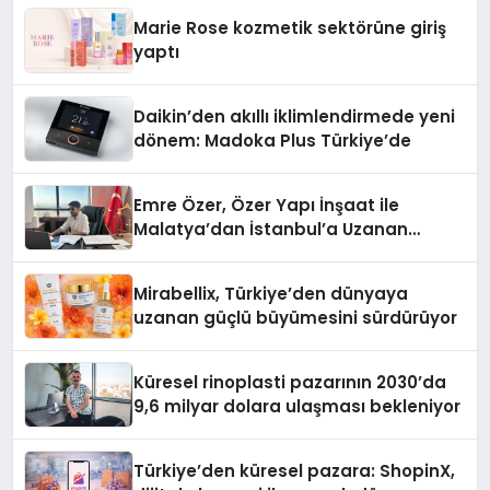
Düzenleyici Onaylarını Aldı
Marie Rose kozmetik sektörüne giriş
yaptı
Daikin’den akıllı iklimlendirmede yeni
dönem: Madoka Plus Türkiye’de
Emre Özer, Özer Yapı İnşaat ile
Malatya’dan İstanbul’a Uzanan
Başarı Hikâyesi Yazıyor
Mirabellix, Türkiye’den dünyaya
uzanan güçlü büyümesini sürdürüyor
Küresel rinoplasti pazarının 2030’da
9,6 milyar dolara ulaşması bekleniyor
Türkiye’den küresel pazara: ShopinX,